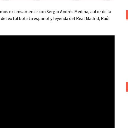
samos extensamente con Sergio Andrés Medina, autor de la
del ex futbolista español y leyenda del Real Madrid, Raúl