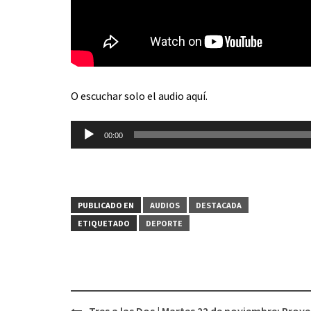
O escuchar solo el audio aquí.
Reproductor
00:00
de
audio
PUBLICADO EN
AUDIOS
DESTACADA
ETIQUETADO
DEPORTE
Tres a las Dos | Martes 22 de noviembre: Proy