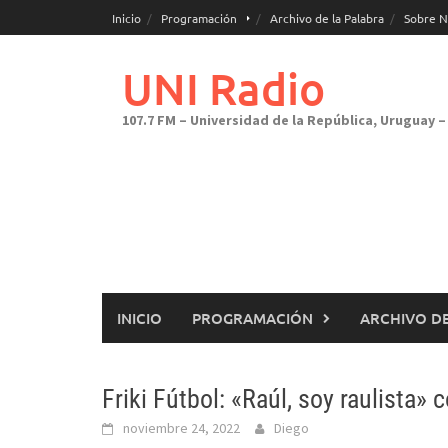
Saltar
Inicio
Programación
Archivo de la Palabra
Sobre N
al
contenido
UNI Radio
107.7 FM – Universidad de la República, Uruguay – 
INICIO
PROGRAMACIÓN
ARCHIVO DE
Friki Fútbol: «Raúl, soy raulista»
noviembre 24, 2022
Diego