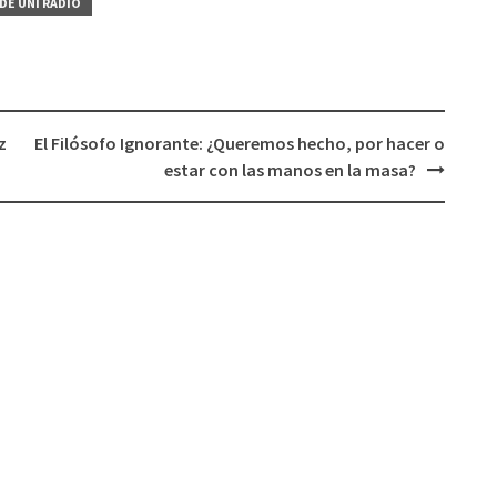
DE UNI RADIO
o
disminuir
el
volumen.
z
El Filósofo Ignorante: ¿Queremos hecho, por hacer o
estar con las manos en la masa?