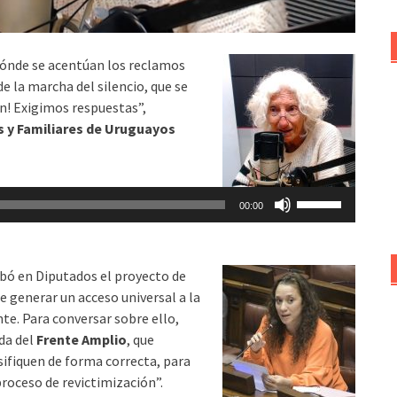
ónde se acentúan los reclamos
 de la marcha del silencio, que se
án! Exigimos respuestas”,
 y Familiares de Uruguayos
Utiliza
00:00
las
teclas
de
obó en Diputados el proyecto de
flecha
 de generar un acceso universal a la
arriba/abajo
te. Para conversar sobre ello,
para
ada del
Frente Amplio
, que
aumentar
sifiquen de forma correcta, para
o
proceso de revictimización”.
disminuir