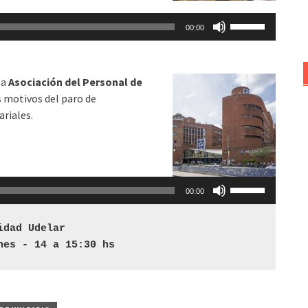
el
Utiliza
volumen.
00:00
las
teclas
de
la
Asociación del Personal de
flecha
s motivos del paro de
arriba/abajo
ariales.
para
aumentar
o
disminuir
Utiliza
el
00:00
las
volumen.
teclas
idad Udelar 
de
nes - 14 a 15:30 hs
flecha
arriba/abajo
para
aumentar