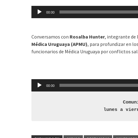
Reproductor
00:00
de
audio
Conversamos con
Rosalba Hunter
, integrante de 
Médica Uruguaya (APMU)
, para profundizar en lo
funcionarios de Médica Uruguaya por conflictos sal
Reproductor
de
audio
00:00
Comun
lunes a vier