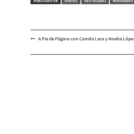
PUBLICADO EN
AUDIOS
DESTACADA2
NOVEDADES 
A Pie de Página con Camila Lara y Noelia Lópe
Navegación
de
entradas