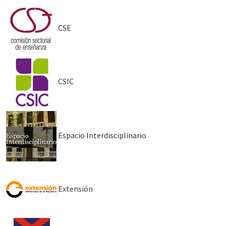
CSE
CSIC
Espacio Interdisciplinario
Extensión