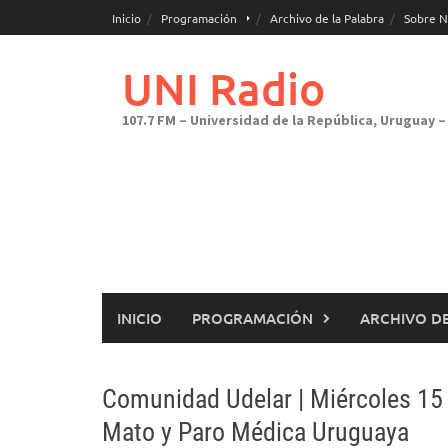
Saltar
Inicio
Programación
Archivo de la Palabra
Sobre N
al
contenido
UNI Radio
107.7 FM – Universidad de la República, Uruguay – 
INICIO
PROGRAMACIÓN
ARCHIVO DE
Comunidad Udelar | Miércoles 15 
Mato y Paro Médica Uruguaya