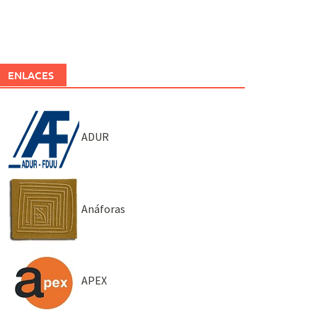
ENLACES
ADUR
Anáforas
APEX