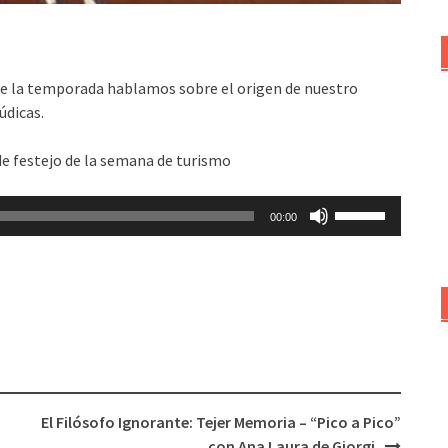
de la temporada hablamos sobre el origen de nuestro
údicas.
e festejo de la semana de turismo
Utiliza
00:00
las
teclas
de
flecha
arriba/abajo
para
aumentar
o
El Filósofo Ignorante: Tejer Memoria – “Pico a Pico”
disminuir
con Ana Laura de Giorgi
el