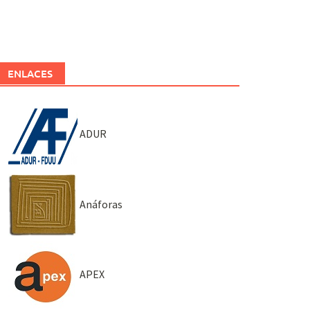
ENLACES
ADUR
Anáforas
APEX