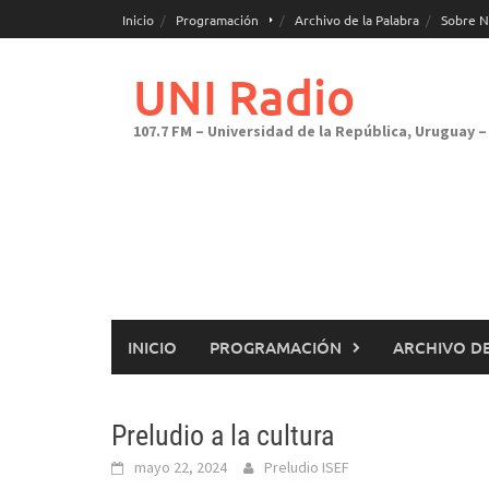
Saltar
Inicio
Programación
Archivo de la Palabra
Sobre N
al
contenido
UNI Radio
107.7 FM – Universidad de la República, Uruguay – 
INICIO
PROGRAMACIÓN
ARCHIVO DE
Preludio a la cultura
mayo 22, 2024
Preludio ISEF