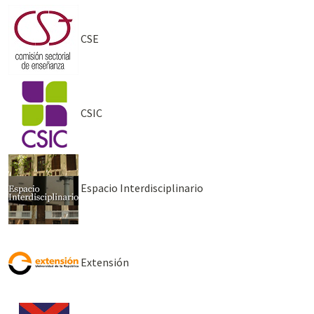
CSE
CSIC
Espacio Interdisciplinario
Extensión