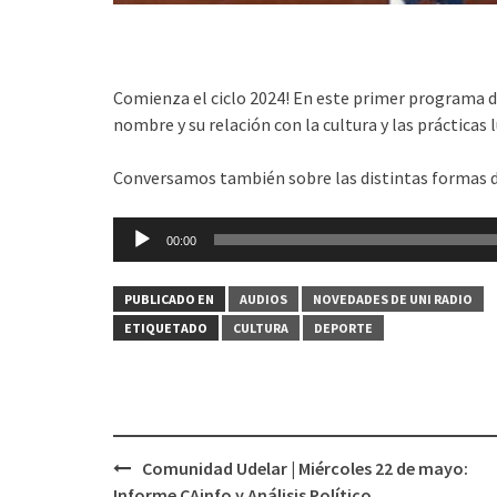
Comienza el ciclo 2024! En este primer programa 
nombre y su relación con la cultura y las prácticas l
Conversamos también sobre las distintas formas d
Reproductor
00:00
de
audio
PUBLICADO EN
AUDIOS
NOVEDADES DE UNI RADIO
ETIQUETADO
CULTURA
DEPORTE
Comunidad Udelar | Miércoles 22 de mayo:
Navegación
Informe CAinfo y Análisis Político