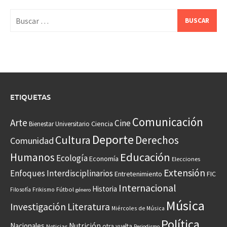
Buscar:
ETIQUETAS
Comunicación
Arte
Cine
Ciencia
Bienestar Universitario
Deporte
Cultura
Derechos
Comunidad
Educación
Humanos
Ecología
Economía
Elecciones
Extensión
Enfoques Interdisciplinarios
Entretenimiento
FIC
Internacional
Historia
Frikismo
Fútbol
Filosofía
género
Música
Investigación
Literatura
Miércoles de Música
Política
Nacionales
Nutrición
otra vuelta
Noticias
Periodismo