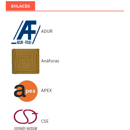
ENLACES
ADUR
Anáforas
APEX
CSE