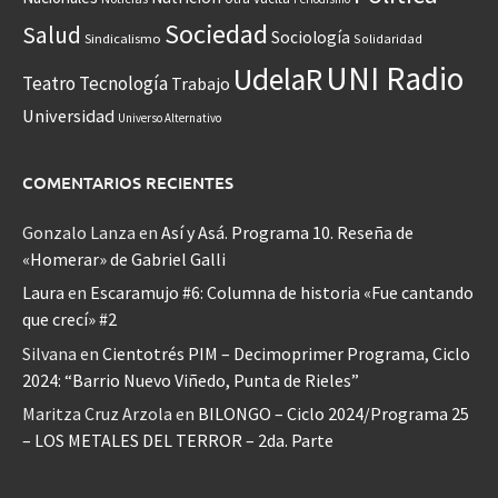
Sociedad
Salud
Sociología
Sindicalismo
Solidaridad
UNI Radio
UdelaR
Teatro
Tecnología
Trabajo
Universidad
Universo Alternativo
COMENTARIOS RECIENTES
Gonzalo Lanza
en
Así y Asá. Programa 10. Reseña de
«Homerar» de Gabriel Galli
Laura
en
Escaramujo #6: Columna de historia «Fue cantando
que crecí» #2
Silvana
en
Cientotrés PIM – Decimoprimer Programa, Ciclo
2024: “Barrio Nuevo Viñedo, Punta de Rieles”
Maritza Cruz Arzola
en
BILONGO – Ciclo 2024/Programa 25
– LOS METALES DEL TERROR – 2da. Parte