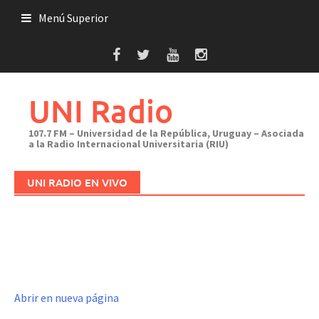
Saltar
Menú Superior
al
contenido
UNI Radio
107.7 FM – Universidad de la República, Uruguay – Asociada
a la Radio Internacional Universitaria (RIU)
UNI RADIO EN VIVO
Abrir en nueva página