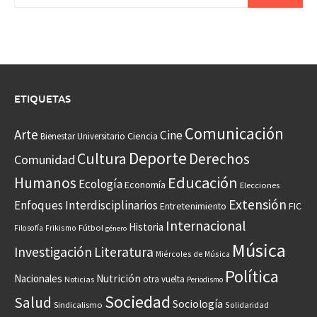
ETIQUETAS
Comunicación
Arte
Cine
Ciencia
Bienestar Universitario
Deporte
Cultura
Derechos
Comunidad
Educación
Humanos
Ecología
Economía
Elecciones
Extensión
Enfoques Interdisciplinarios
Entretenimiento
FIC
Internacional
Historia
Frikismo
Fútbol
Filosofía
género
Música
Investigación
Literatura
Miércoles de Música
Política
Nacionales
Nutrición
otra vuelta
Noticias
Periodismo
Sociedad
Salud
Sociología
Sindicalismo
Solidaridad