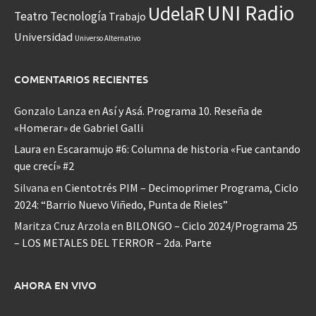
UNI Radio
UdelaR
Teatro
Tecnología
Trabajo
Universidad
Universo Alternativo
COMENTARIOS RECIENTES
Gonzalo Lanza
en
Así y Asá. Programa 10. Reseña de
«Homerar» de Gabriel Galli
Laura
en
Escaramujo #6: Columna de historia «Fue cantando
que crecí» #2
Silvana
en
Cientotrés PIM – Decimoprimer Programa, Ciclo
2024: “Barrio Nuevo Viñedo, Punta de Rieles”
Maritza Cruz Arzola
en
BILONGO – Ciclo 2024/Programa 25
– LOS METALES DEL TERROR – 2da. Parte
AHORA EN VIVO