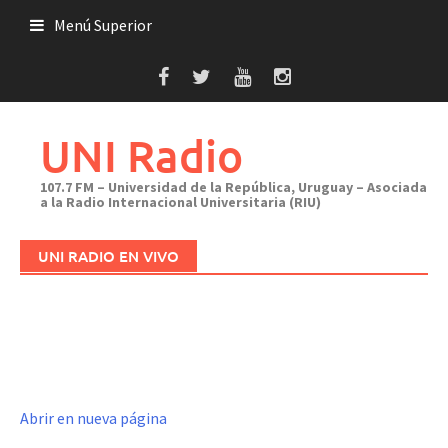
Saltar
Menú Superior
al
contenido
UNI Radio
107.7 FM – Universidad de la República, Uruguay – Asociada
a la Radio Internacional Universitaria (RIU)
UNI RADIO EN VIVO
Abrir en nueva página