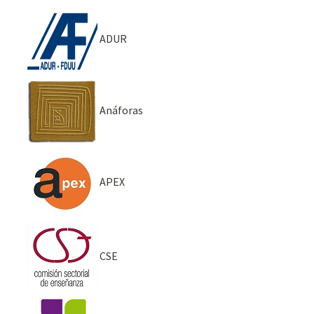
ADUR
Anáforas
APEX
CSE