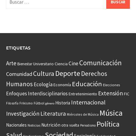
ETIQUETAS
Comunicación
Arte
Cine
Ciencia
Bienestar Universitario
Deporte
Cultura
Derechos
Comunidad
Educación
Humanos
Ecología
Economía
Elecciones
Extensión
Enfoques Interdisciplinarios
Entretenimiento
FIC
Internacional
Historia
Frikismo
Fútbol
Filosofía
género
Música
Investigación
Literatura
Miércoles de Música
Política
Nacionales
Nutrición
otra vuelta
Noticias
Periodismo
Sociedad
Salud
Sociología