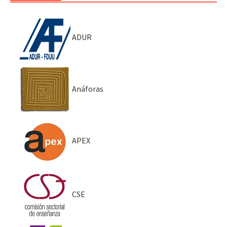
ADUR
Anáforas
APEX
CSE