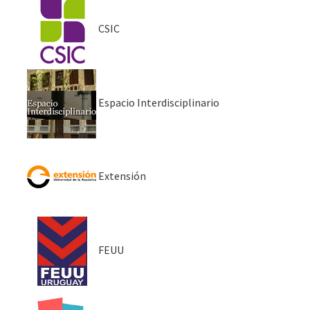
CSIC
Espacio Interdisciplinario
Extensión
FEUU