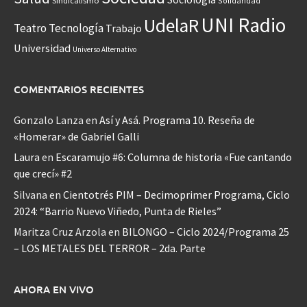
Sindicalismo
Solidaridad
UNI Radio
UdelaR
Teatro
Tecnología
Trabajo
Universidad
Universo Alternativo
COMENTARIOS RECIENTES
Gonzalo Lanza
en
Así y Asá. Programa 10. Reseña de
«Homerar» de Gabriel Galli
Laura
en
Escaramujo #6: Columna de historia «Fue cantando
que crecí» #2
Silvana
en
Cientotrés PIM – Decimoprimer Programa, Ciclo
2024: “Barrio Nuevo Viñedo, Punta de Rieles”
Maritza Cruz Arzola
en
BILONGO – Ciclo 2024/Programa 25
– LOS METALES DEL TERROR – 2da. Parte
AHORA EN VIVO