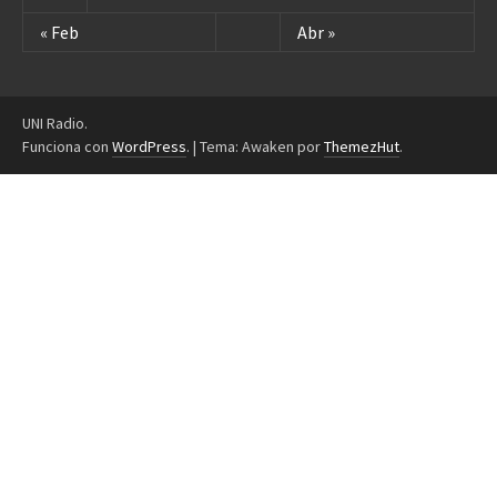
« Feb
Abr »
UNI Radio.
Funciona con
WordPress
.
|
Tema: Awaken por
ThemezHut
.