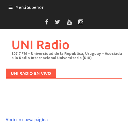
Saltar
Menú Superior
al
contenido
UNI Radio
107.7 FM – Universidad de la República, Uruguay – Asociada
a la Radio Internacional Universitaria (RIU)
UNI RADIO EN VIVO
Abrir en nueva página