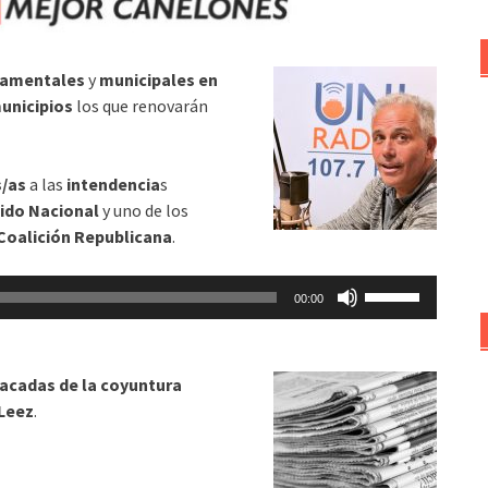
tamentales
y
municipales en
unicipios
los que renovarán
s/as
a las
intendencia
s
tido Nacional
y uno de los
Coalición Republicana
.
Utiliza
00:00
las
teclas
de
acadas de la coyuntura
flecha
Leez
.
arriba/abajo
para
aumentar