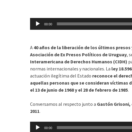
Reproductor
00:00
de
audio
A
40 años de la liberación de los últimos presos 
Asociación de Ex Presos Políticos de Uruguay
, 
Interamericana de Derechos Humanos (CIDH)
pa
normas internacionales y nacionales. La
ley 18.596
actuación ilegítima del Estado
reconoce el derech
aquellas personas que se consideran víctimas d
el 13 de junio de 1968 y el 28 de febrero de 1985
.
Conversamos al respecto junto a
Gastón Grisoni, 
2011
.
Reproductor
00:00
de