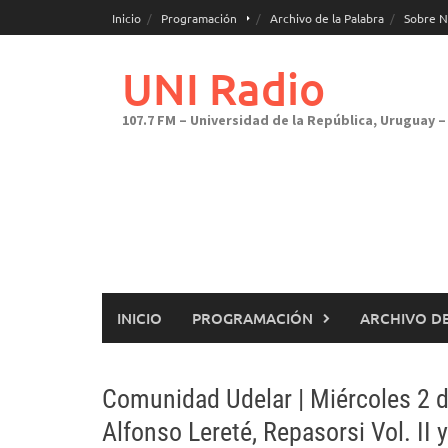
Saltar
Inicio
Programación
Archivo de la Palabra
Sobre N
al
contenido
UNI Radio
107.7 FM – Universidad de la República, Uruguay – 
INICIO
PROGRAMACIÓN
ARCHIVO DE
Comunidad Udelar | Miércoles 2 de
Alfonso Lereté, Repasorsi Vol. II