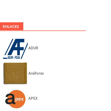
ENLACES
ADUR
Anáforas
APEX