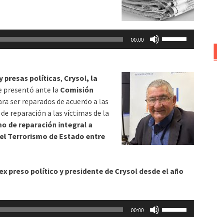
o
disminuir
el
Utiliza
volumen.
00:00
las
teclas
de
y presas políticas
,
Crysol, la
flecha
se presentó ante la
Comisión
arriba/abajo
ra ser reparados de acuerdo a las
para
de reparación a las víctimas de la
aumentar
o de reparación integral a
o
el Terrorismo de Estado entre
disminuir
el
volumen.
ex preso político y presidente de Crysol desde el año
Utiliza
00:00
las