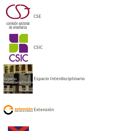
CSE
CSIC
Espacio Interdisciplinario
Extensión