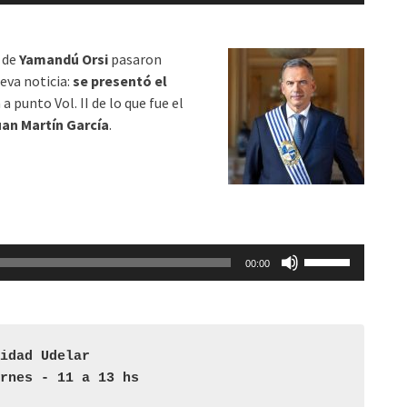
teclas
de
de
Yamandú Orsi
pasaron
flecha
eva noticia:
se presentó el
arriba/abajo
a punto Vol. II de lo que fue el
para
an Martín García
.
aumentar
o
disminuir
el
volumen.
Utiliza
00:00
las
teclas
de
flecha
nidad Udelar
arriba/abajo
ernes - 11 a 13 hs
para
aumentar