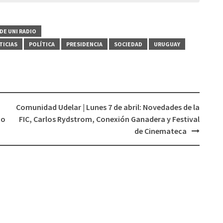
o
disminuir
DE UNI RADIO
el
TICIAS
POLÍTICA
PRESIDENCIA
SOCIEDAD
URUGUAY
volumen.
Comunidad Udelar | Lunes 7 de abril: Novedades de la
to
FIC, Carlos Rydstrom, Conexión Ganadera y Festival
de Cinemateca