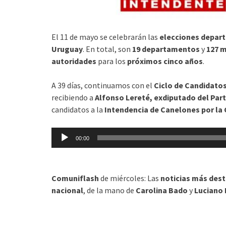
El 11 de mayo se celebrarán las
elecciones depar
Uruguay
. En total, son
19 departamentos
y
127 m
autoridades
para los
próximos cinco años
.
A 39 días, continuamos con el
Ciclo de Candidato
recibiendo a
Alfonso Lereté, exdiputado del Par
candidatos a la
Intendencia de Canelones por la 
Reproductor
00:00
de
audio
Comuniflash
de miércoles: Las
noticias más dest
nacional
, de la mano de
Carolina Bado
y
Luciano 