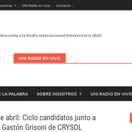
osotros
UNI Radio en vivo
Contacto
Asociada a la Radio Internacional Universitaria (RIU)
UNI RADIO EN VIVO
 LA PALABRA
SOBRE NOSOTROS
UNI RADIO EN VIVO
Abrir en nueva página
 abril: Ciclo candidatos junto a
 y Gastón Grisoni de CRYSOL