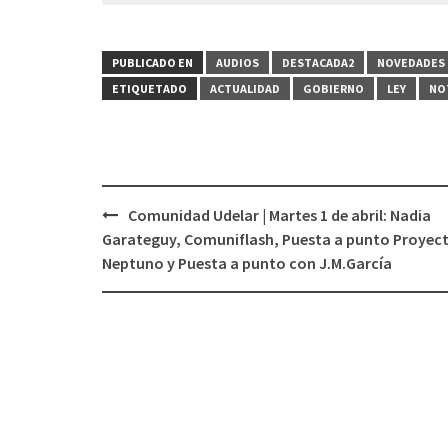
PUBLICADO EN
AUDIOS
DESTACADA2
NOVEDADES 
ETIQUETADO
ACTUALIDAD
GOBIERNO
LEY
NO
Comunidad Udelar | Martes 1 de abril: Nadia
Navegación
Garateguy, Comuniflash, Puesta a punto Proyec
de
Neptuno y Puesta a punto con J.M.García
entradas