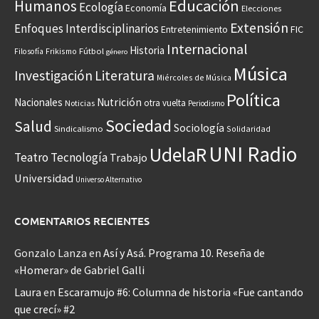
Educación
Humanos
Ecología
Economía
Elecciones
Extensión
Enfoques Interdisciplinarios
Entretenimiento
FIC
Internacional
Historia
Frikismo
Fútbol
Filosofía
género
Música
Investigación
Literatura
Miércoles de Música
Política
Nacionales
Nutrición
otra vuelta
Noticias
Periodismo
Sociedad
Salud
Sociología
Sindicalismo
Solidaridad
UNI Radio
UdelaR
Teatro
Tecnología
Trabajo
Universidad
Universo Alternativo
COMENTARIOS RECIENTES
Gonzalo Lanza
en
Así y Asá. Programa 10. Reseña de
«Homerar» de Gabriel Galli
Laura
en
Escaramujo #6: Columna de historia «Fue cantando
que crecí» #2