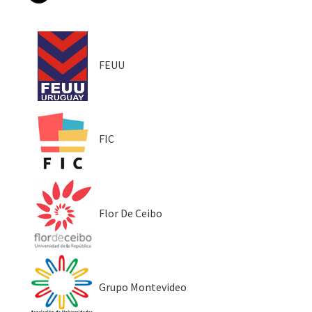
FEUU
FIC
Flor De Ceibo
Grupo Montevideo