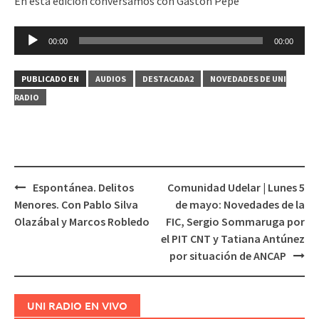
En esta edición conversamos con Gastón Pepe
Reproductor
00:00
00:00
de
audio
PUBLICADO EN
AUDIOS
DESTACADA2
NOVEDADES DE UNI
RADIO
Espontánea. Delitos
Comunidad Udelar | Lunes 5
Navegación
Menores. Con Pablo Silva
de mayo: Novedades de la
de
Olazábal y Marcos Robledo
FIC, Sergio Sommaruga por
entradas
el PIT CNT y Tatiana Antúnez
por situación de ANCAP
UNI RADIO EN VIVO