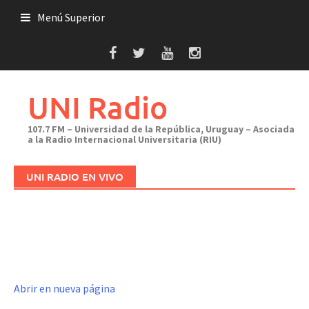
Saltar
Menú Superior
al
contenido
UNI Radio
107.7 FM – Universidad de la República, Uruguay – Asociada
a la Radio Internacional Universitaria (RIU)
UNI RADIO EN VIVO
Abrir en nueva página