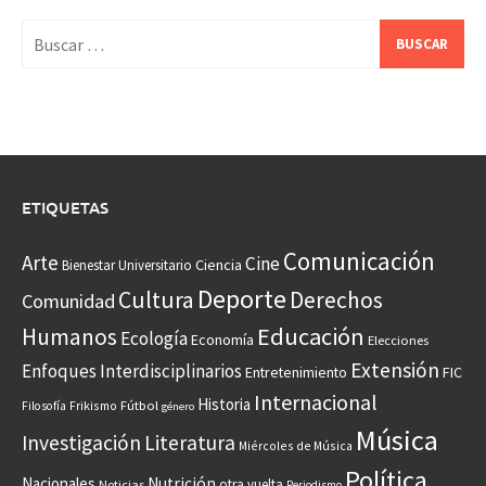
Buscar:
ETIQUETAS
Comunicación
Arte
Cine
Ciencia
Bienestar Universitario
Deporte
Cultura
Derechos
Comunidad
Educación
Humanos
Ecología
Economía
Elecciones
Extensión
Enfoques Interdisciplinarios
Entretenimiento
FIC
Internacional
Historia
Frikismo
Fútbol
Filosofía
género
Música
Investigación
Literatura
Miércoles de Música
Política
Nacionales
Nutrición
otra vuelta
Noticias
Periodismo