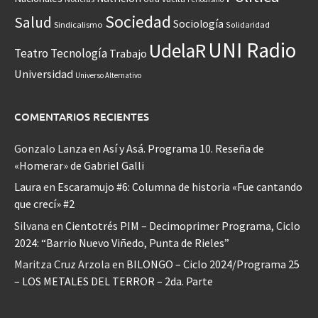
Sociedad
Salud
Sociología
Sindicalismo
Solidaridad
UNI Radio
UdelaR
Teatro
Tecnología
Trabajo
Universidad
Universo Alternativo
COMENTARIOS RECIENTES
Gonzalo Lanza
en
Así y Asá. Programa 10. Reseña de
«Homerar» de Gabriel Galli
Laura
en
Escaramujo #6: Columna de historia «Fue cantando
que crecí» #2
Silvana
en
Cientotrés PIM – Decimoprimer Programa, Ciclo
2024: “Barrio Nuevo Viñedo, Punta de Rieles”
Maritza Cruz Arzola
en
BILONGO – Ciclo 2024/Programa 25
– LOS METALES DEL TERROR – 2da. Parte