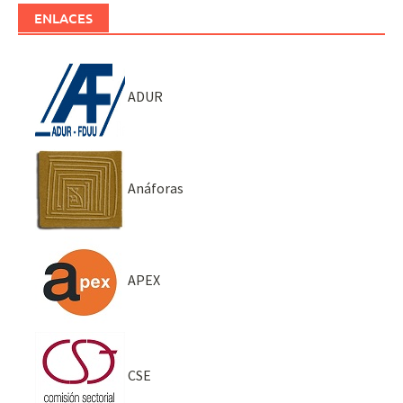
ENLACES
ADUR
Anáforas
APEX
CSE