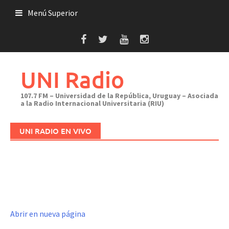
Saltar
Menú Superior
al
contenido
UNI Radio
107.7 FM – Universidad de la República, Uruguay – Asociada
a la Radio Internacional Universitaria (RIU)
UNI RADIO EN VIVO
Abrir en nueva página