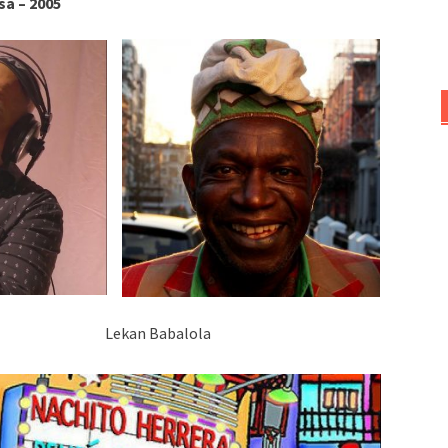
sa – 2005
el
volumen.
kan Babalola