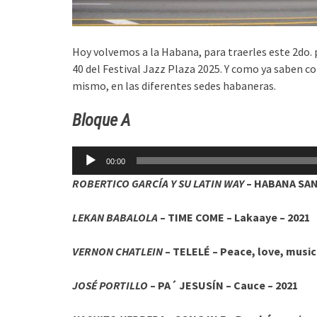
Hoy volvemos a la Habana, para traerles este 2do. 
40 del Festival Jazz Plaza 2025. Y como ya saben co
mismo, en las diferentes sedes habaneras.
Bloque A
Reproductor
00:00
de
ROBERTICO GARCÍA Y SU LATIN WAY
– HABANA SANT
audio
LEKAN BABALOLA
– TIME COME – Lakaaye – 2021
VERNON CHATLEIN
– TELELÉ – Peace, love, music
JOSÉ PORTILLO
– PA´ JESUSÍN – Cauce – 2021