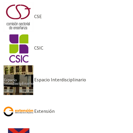
CSE
CSIC
Espacio Interdisciplinario
Extensión