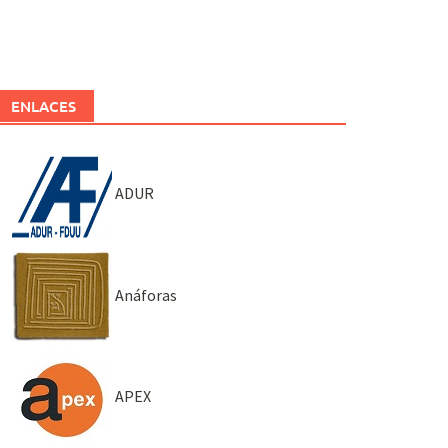
ENLACES
ADUR
Anáforas
APEX