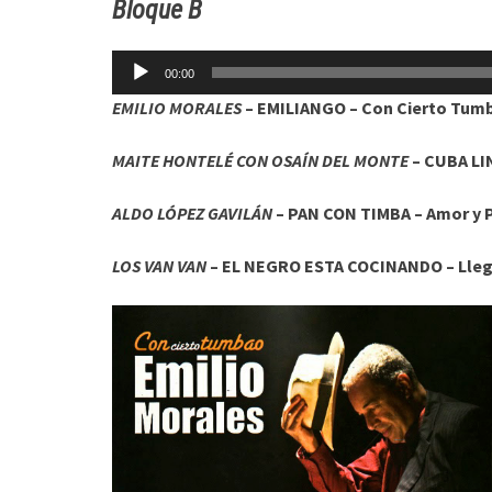
Bloque B
Reproductor
00:00
de
EMILIO MORALES
– EMILIANGO – Con Cierto Tumb
audio
MAITE HONTELÉ CON OSAÍN DEL MONTE
– CUBA LIN
ALDO LÓPEZ GAVILÁN
– PAN CON TIMBA – Amor y P
LOS VAN VAN
– EL NEGRO ESTA COCINANDO – Llegó