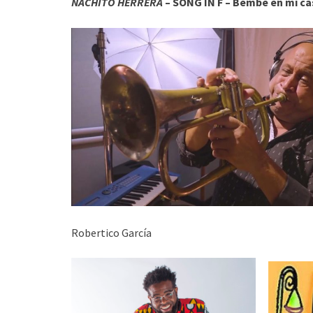
NACHITO HERRERA
– SONG IN F – Bembé en mi ca
Robertico García Le