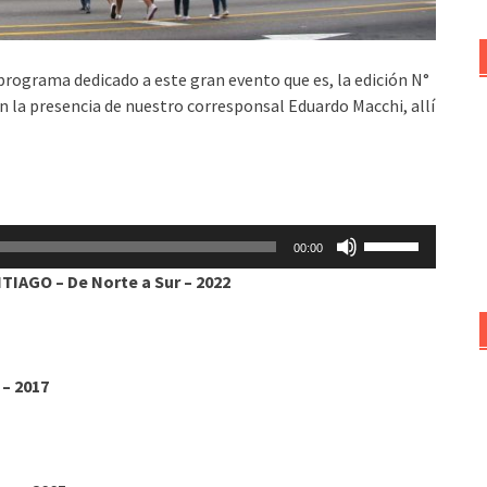
programa dedicado a este gran evento que es, la edición N°
n la presencia de nuestro corresponsal Eduardo Macchi, allí
Utiliza
00:00
las
IAGO – De Norte a Sur – 2022
teclas
de
flecha
arriba/abajo
 – 2017
para
aumentar
o
disminuir