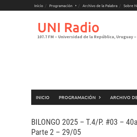
Saltar
Inicio
Programación
Archivo de la Palabra
Sobre N
al
contenido
UNI Radio
107.7 FM – Universidad de la República, Uruguay – 
INICIO
PROGRAMACIÓN
ARCHIVO DE
BILONGO 2025 – T.4/P. #03 – 40
Parte 2 – 29/05