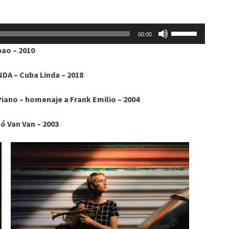
Utiliza
00:00
las
ao – 2010
teclas
de
DA – Cuba Linda – 2018
flecha
arriba/abajo
iano – homenaje a Frank Emilio – 2004
para
aumentar
 Van Van – 2003
o
disminuir
el
volumen.