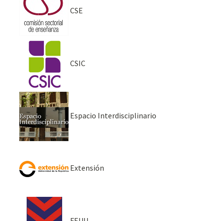
CSE
CSIC
Espacio Interdisciplinario
Extensión
FEUU