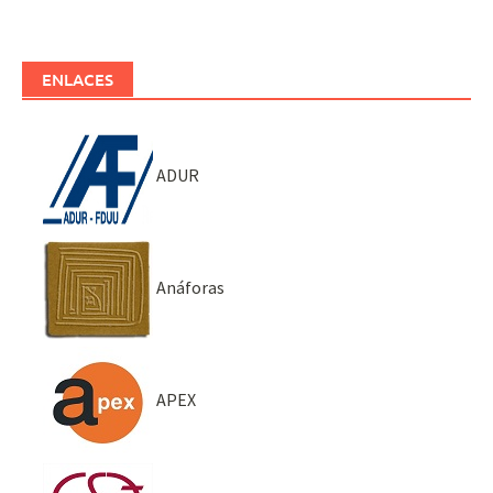
ENLACES
ADUR
Anáforas
APEX