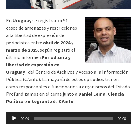
En
Uruguay
se registraron 51
casos de amenazas y restricciones
a la libertad de expresión de
periodistas entre
abril de 2024
y
marzo de 2025
, según registró el
último informe «
Periodismo y
libertad de expresión en
Uruguay
» del Centro de Archivos y Acceso a la Información
Pública (CAinfo). La mayoría de estos episodios tienen
como responsables a funcionarios u organismos del Estado.
Profundizamos en el tema junto a
Daniel Lema
,
Ciencia
Política
e
integrante
de
CAinfo
.
Reproductor
00:00
00:00
de
audio