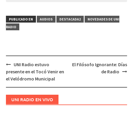
PUBLICADO EN
AUDIOS
DESTACADA2
NOVEDADES DE UNI
RADIO
UNI Radio estuvo
El Filósofo Ignorante: Días
Navegación
presente en el Tocó Venir en
de Radio
de
el Velódromo Municipal
entradas
UNI RADIO EN VIVO