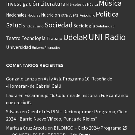
Música
Investigación
Literatura
Miércoles de Música
Política
Nacionales
Nutrición
otra vuelta
Noticias
Periodismo
Sociedad
Salud
Sociología
Sindicalismo
Solidaridad
UNI Radio
UdelaR
Teatro
Tecnología
Trabajo
Universidad
Universo Alternativo
COMENTARIOS RECIENTES
Gonzalo Lanza
en
Así y Asá. Programa 10. Reseña de
«Homerar» de Gabriel Galli
Laura
en
Escaramujo #6: Columna de historia «Fue cantando
que crecí» #2
Silvana
en
Cientotrés PIM – Decimoprimer Programa, Ciclo
2024: “Barrio Nuevo Viñedo, Punta de Rieles”
Maritza Cruz Arzola
en
BILONGO – Ciclo 2024/Programa 25