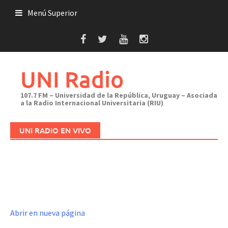
Saltar
Menú Superior
al
contenido
UNI Radio
107.7 FM – Universidad de la República, Uruguay – Asociada
a la Radio Internacional Universitaria (RIU)
UNI RADIO EN VIVO
Abrir en nueva página