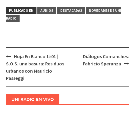
PUBLICADO EN
AUDIOS
DESTACADA2
NOVEDADES DE UNI
RADIO
Hoja En Blanco 1×01 |
Diálogos Comanches:
Navegación
S.O.S. una basura: Residuos
Fabricio Speranza
de
urbanos con Mauricio
entradas
Passeggi
UNI RADIO EN VIVO