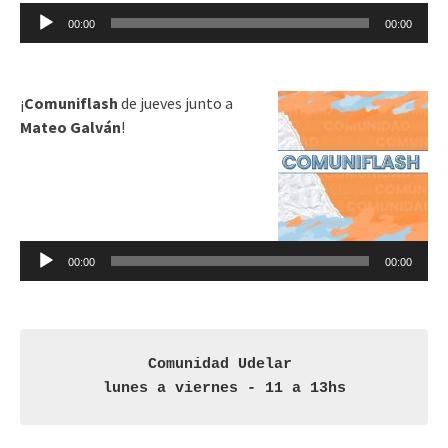
Reproductor
00:00
00:00
de
audio
¡
Comuniflash
de jueves junto a
Mateo Galván
!
Reproductor
de
audio
00:00
00:00
Comunidad Udelar 

lunes a viernes - 11 a 13hs