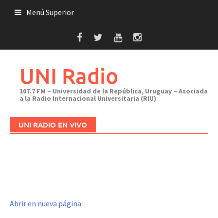
Saltar
Menú Superior
al
contenido
UNI Radio
107.7 FM – Universidad de la República, Uruguay – Asociada
a la Radio Internacional Universitaria (RIU)
UNI RADIO EN VIVO
Abrir en nueva página