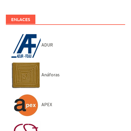
ENLACES
ADUR
Anáforas
APEX