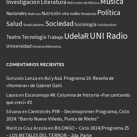
Música
Investigación
Literatura
Miércoles de Música
Política
Nacionales
Nutrición
otra vuelta
Noticias
Periodismo
Sociedad
Salud
Sociología
Sindicalismo
Solidaridad
UNI Radio
UdelaR
Teatro
Tecnología
Trabajo
Universidad
Universo Alternativo
COMENTARIOS RECIENTES
Gonzalo Lanza
en
Así y Asá. Programa 10. Reseña de
«Homerar» de Gabriel Galli
Laura
en
Escaramujo #6: Columna de historia «Fue cantando
que crecí» #2
Silvana
en
Cientotrés PIM – Decimoprimer Programa, Ciclo
2024: “Barrio Nuevo Viñedo, Punta de Rieles”
Maritza Cruz Arzola
en
BILONGO – Ciclo 2024/Programa 25
– LOS METALES DEL TERROR – 2da. Parte