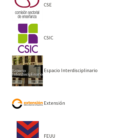
CSE
CSIC
Espacio Interdisciplinario
Extensión
FEUU