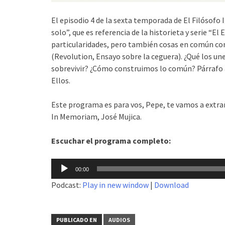
El episodio 4 de la sexta temporada de El Filósofo
solo”, que es referencia de la historieta y serie “El
particularidades, pero también cosas en común con
(Revolution, Ensayo sobre la ceguera). ¿Qué los un
sobrevivir? ¿Cómo construimos lo común? Párrafo a
Ellos.
Este programa es para vos, Pepe, te vamos a extra
In Memoriam, José Mujica.
Escuchar el programa completo:
Reproductor
00:00
de
Podcast:
Play in new window
|
Download
audio
PUBLICADO EN
AUDIOS