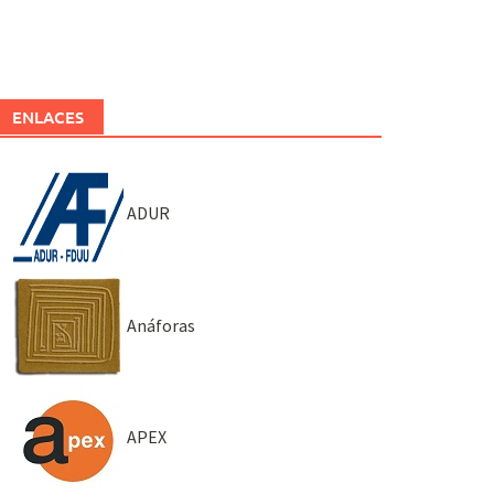
ENLACES
ADUR
Anáforas
APEX