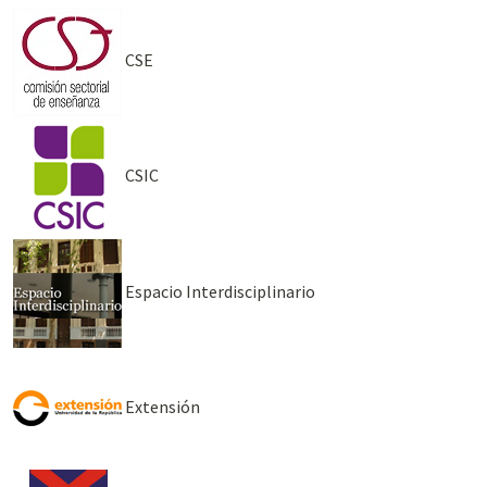
CSE
CSIC
Espacio Interdisciplinario
Extensión