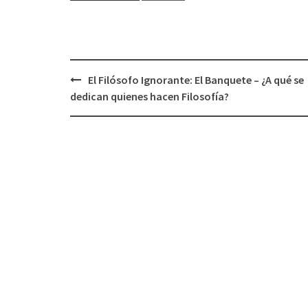
El Filósofo Ignorante: El Banquete – ¿A qué se
Navegación
dedican quienes hacen Filosofía?
de
entradas