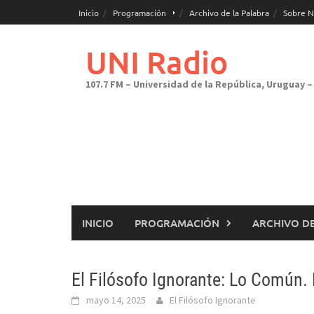
Saltar
Inicio
Programación
Archivo de la Palabra
Sobre N
al
contenido
UNI Radio
107.7 FM – Universidad de la República, Uruguay – 
INICIO
PROGRAMACIÓN
ARCHIVO DE
El Filósofo Ignorante: Lo Común. 
mayo 14, 2025
El Filósofo Ignorante