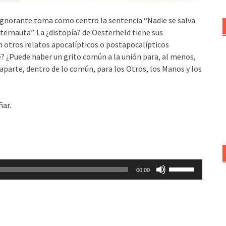
 Ignorante toma como centro la sentencia “Nadie se salva
 Eternauta”. La ¿distopía? de Oesterheld tiene sus
 otros relatos apocalípticos o postapocalípticos
e? ¿Puede haber un grito común a la unión para, al menos,
parte, dentro de lo común, para los Otros, los Manos y los
ñar.
Utiliza
00:00
las
teclas
de
flecha
arriba/abajo