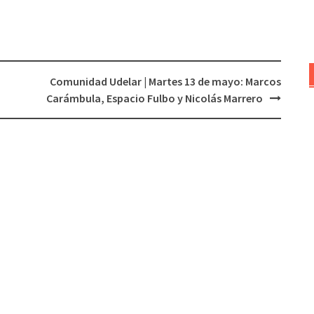
para
aumentar
o
disminuir
Comunidad Udelar | Martes 13 de mayo: Marcos
el
Carámbula, Espacio Fulbo y Nicolás Marrero
volumen.