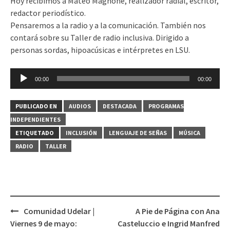
Hoy recibimos a Mateo Magnone, realizador radial, escritor,
redactor periodístico.
Pensaremos a la radio y a la comunicación. También nos
contará sobre su Taller de radio inclusiva. Dirigido a
personas sordas, hipoacúsicas e intérpretes en LSU.
Reproductor
00:00
00:00
de
audio
PUBLICADO EN
AUDIOS
DESTACADA
PROGRAMAS
INDEPENDIENTES
ETIQUETADO
INCLUSIÓN
LENGUAJE DE SEÑAS
MÚSICA
RADIO
TALLER
Comunidad Udelar |
A Pie de Página con Ana
Navegación
Viernes 9 de mayo:
Casteluccio e Ingrid Manfred