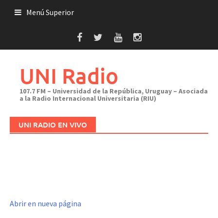
Saltar
Menú Superior
al
contenido
UNI Radio
107.7 FM – Universidad de la República, Uruguay – Asociada
a la Radio Internacional Universitaria (RIU)
UNI RADIO EN VIVO
Abrir en nueva página