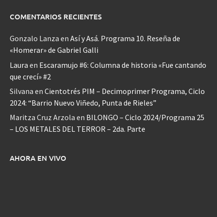
COMENTARIOS RECIENTES
Gonzalo Lanza
en
Así y Asá. Programa 10. Reseña de
«Homerar» de Gabriel Galli
Laura
en
Escaramujo #6: Columna de historia «Fue cantando
que crecí» #2
Silvana
en
Cientotrés PIM – Decimoprimer Programa, Ciclo
2024: “Barrio Nuevo Viñedo, Punta de Rieles”
Maritza Cruz Arzola
en
BILONGO – Ciclo 2024/Programa 25
– LOS METALES DEL TERROR – 2da. Parte
AHORA EN VIVO