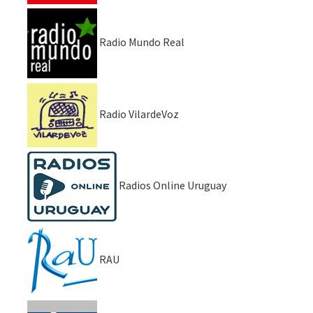
Radio Mundo Real
Radio VilardeVoz
Radios Online Uruguay
RAU