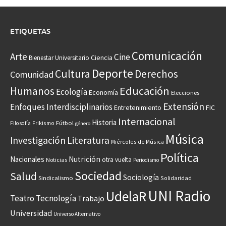
ETIQUETAS
Comunicación
Arte
Cine
Ciencia
Bienestar Universitario
Deporte
Cultura
Derechos
Comunidad
Educación
Humanos
Ecología
Economía
Elecciones
Extensión
Enfoques Interdisciplinarios
Entretenimiento
FIC
Internacional
Historia
Frikismo
Fútbol
Filosofía
género
Música
Investigación
Literatura
Miércoles de Música
Política
Nacionales
Nutrición
otra vuelta
Noticias
Periodismo
Sociedad
Salud
Sociología
Sindicalismo
Solidaridad
UNI Radio
UdelaR
Teatro
Tecnología
Trabajo
Universidad
Universo Alternativo