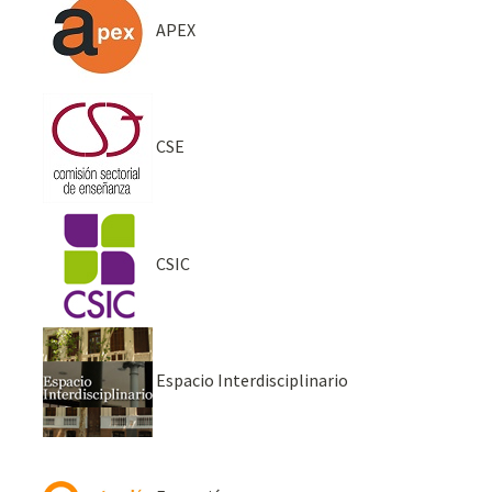
APEX
CSE
CSIC
Espacio Interdisciplinario