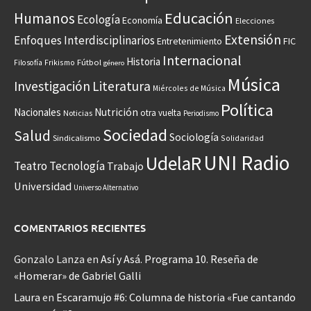
Educación
Humanos
Ecología
Economía
Elecciones
Extensión
Enfoques Interdisciplinarios
Entretenimiento
FIC
Internacional
Historia
Frikismo
Fútbol
Filosofía
género
Música
Investigación
Literatura
Miércoles de Música
Política
Nacionales
Nutrición
otra vuelta
Noticias
Periodismo
Sociedad
Salud
Sociología
Sindicalismo
Solidaridad
UNI Radio
UdelaR
Teatro
Tecnología
Trabajo
Universidad
Universo Alternativo
COMENTARIOS RECIENTES
Gonzalo Lanza
en
Así y Asá. Programa 10. Reseña de
«Homerar» de Gabriel Galli
Laura
en
Escaramujo #6: Columna de historia «Fue cantando