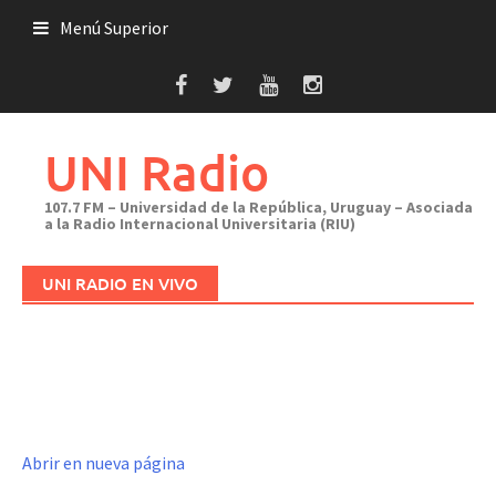
Saltar
Menú Superior
al
contenido
UNI Radio
107.7 FM – Universidad de la República, Uruguay – Asociada
a la Radio Internacional Universitaria (RIU)
UNI RADIO EN VIVO
Abrir en nueva página