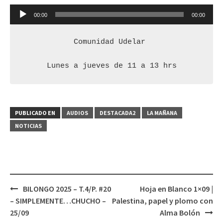
Reproductor
00:00
00:00
de
audio
Comunidad Udelar 

Lunes a jueves de 11 a 13 hrs
PUBLICADO EN
AUDIOS
DESTACADA2
LA MAÑANA
NOTICIAS
BILONGO 2025 – T.4/P. #20
Hoja en Blanco 1×09 |
Navegación
– SIMPLEMENTE…CHUCHO –
Palestina, papel y plomo con
de
25/09
Alma Bolón
entradas