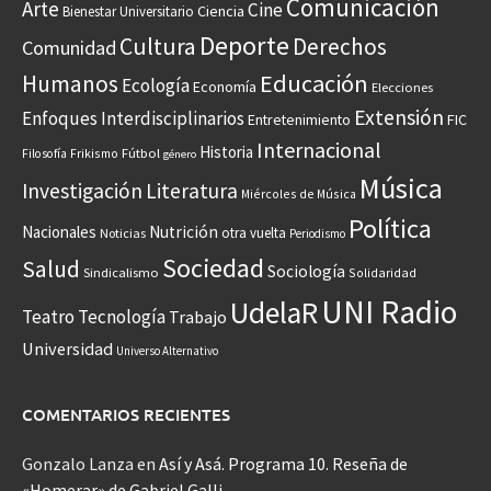
Comunicación
Arte
Cine
Ciencia
Bienestar Universitario
Deporte
Cultura
Derechos
Comunidad
Educación
Humanos
Ecología
Economía
Elecciones
Extensión
Enfoques Interdisciplinarios
Entretenimiento
FIC
Internacional
Historia
Frikismo
Fútbol
Filosofía
género
Música
Investigación
Literatura
Miércoles de Música
Política
Nacionales
Nutrición
otra vuelta
Noticias
Periodismo
Sociedad
Salud
Sociología
Sindicalismo
Solidaridad
UNI Radio
UdelaR
Teatro
Tecnología
Trabajo
Universidad
Universo Alternativo
COMENTARIOS RECIENTES
Gonzalo Lanza
en
Así y Asá. Programa 10. Reseña de
«Homerar» de Gabriel Galli