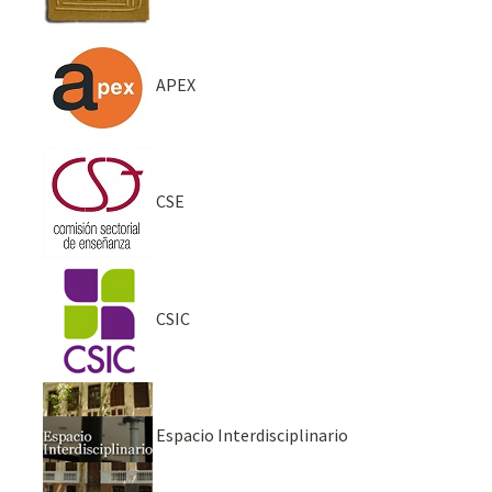
APEX
CSE
CSIC
Espacio Interdisciplinario