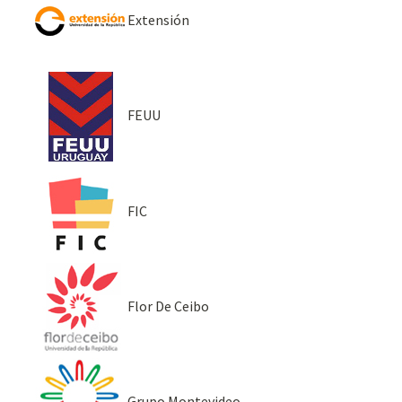
Extensión
FEUU
FIC
Flor De Ceibo
Grupo Montevideo