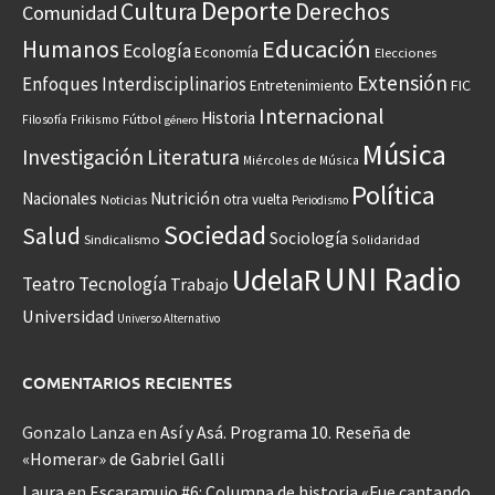
Deporte
Cultura
Derechos
Comunidad
Educación
Humanos
Ecología
Economía
Elecciones
Extensión
Enfoques Interdisciplinarios
Entretenimiento
FIC
Internacional
Historia
Frikismo
Fútbol
Filosofía
género
Música
Investigación
Literatura
Miércoles de Música
Política
Nacionales
Nutrición
otra vuelta
Noticias
Periodismo
Sociedad
Salud
Sociología
Sindicalismo
Solidaridad
UNI Radio
UdelaR
Teatro
Tecnología
Trabajo
Universidad
Universo Alternativo
COMENTARIOS RECIENTES
Gonzalo Lanza
en
Así y Asá. Programa 10. Reseña de
«Homerar» de Gabriel Galli
Laura
en
Escaramujo #6: Columna de historia «Fue cantando