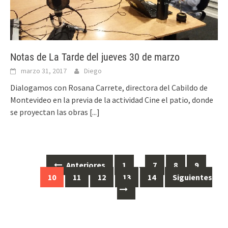
Notas de La Tarde del jueves 30 de marzo
marzo 31, 2017
Diego
Dialogamos con Rosana Carrete, directora del Cabildo de
Montevideo en la previa de la actividad Cine el patio, donde
se proyectan las obras
[...]
Anteriores
1
…
7
8
9
Ir
10
11
12
13
14
Siguientes
a
las
entradas