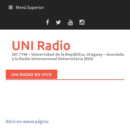
Saltar
Menú Superior
al
contenido
UNI Radio
107.7 FM – Universidad de la República, Uruguay – Asociada
a la Radio Internacional Universitaria (RIU)
UNI RADIO EN VIVO
Abrir en nueva página