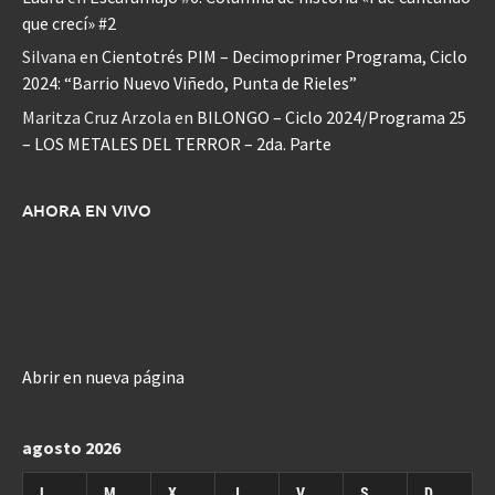
que crecí» #2
Silvana
en
Cientotrés PIM – Decimoprimer Programa, Ciclo
2024: “Barrio Nuevo Viñedo, Punta de Rieles”
Maritza Cruz Arzola
en
BILONGO – Ciclo 2024/Programa 25
– LOS METALES DEL TERROR – 2da. Parte
AHORA EN VIVO
Abrir en nueva página
agosto 2026
L
M
X
J
V
S
D