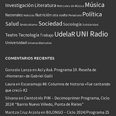
Música
Investigación
Literatura
Miércoles de Música
Política
Nacionales
Nutrición
otra vuelta
Noticias
Periodismo
Sociedad
Salud
Sociología
Sindicalismo
Solidaridad
UNI Radio
UdelaR
Teatro
Tecnología
Trabajo
Universidad
Universo Alternativo
COMENTARIOS RECIENTES
Gonzalo Lanza
en
Así y Asá. Programa 10. Reseña de
«Homerar» de Gabriel Galli
Laura
en
Escaramujo #6: Columna de historia «Fue cantando
que crecí» #2
Silvana
en
Cientotrés PIM – Decimoprimer Programa, Ciclo
2024: “Barrio Nuevo Viñedo, Punta de Rieles”
Maritza Cruz Arzola
en
BILONGO – Ciclo 2024/Programa 25