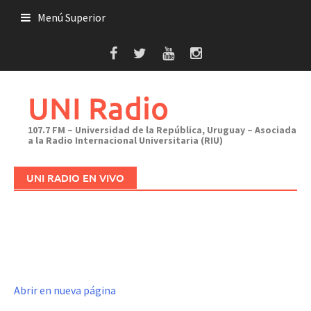
Saltar
Menú Superior
al
contenido
UNI Radio
107.7 FM – Universidad de la República, Uruguay – Asociada
a la Radio Internacional Universitaria (RIU)
UNI RADIO EN VIVO
Abrir en nueva página