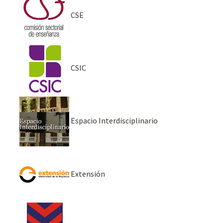
CSE
CSIC
Espacio Interdisciplinario
Extensión