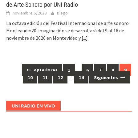
de Arte Sonoro por UNI Radio
noviembre 6, 2020
Diego
La octava edición del Festival Internacional de arte sonoro
Monteaudio20-imaginación se desarrollará del 9 al 16 de
noviembre de 2020 en Montevideo y
[...]
Anteriores
1
…
6
7
8
9
Ir
10
11
12
…
14
Siguientes
a
las
entradas
UNI RADIO EN VIVO