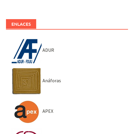
ENLACES
ADUR
Anáforas
APEX