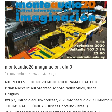
monteaudio20-imaginación: día 3
noviembre 14, 2020
Diego
MIÉRCOLES 11 DE NOVIEMBRE PROGRAMA DE AUTOR
Brian Mackern: autoretrato sonoro radiofónico, desde
Uruguay
http://uniradio.edu.uy/podcast/2020/Monteaudio20/11Mierco
OBRAS RADIOFÓNICAS Ulisses Carvalho (Brasil)
www.ulissescarvalho.com Alarmas Naturales (micro,
[...]