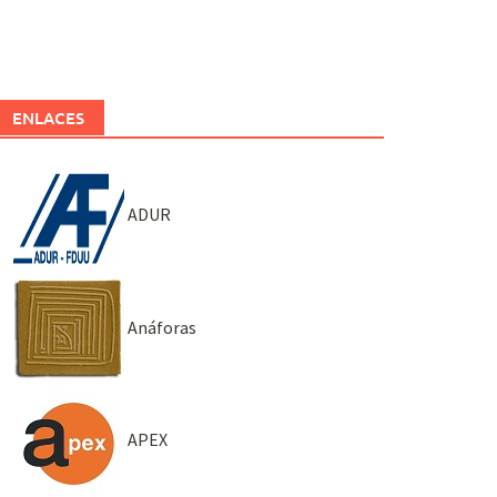
ENLACES
ADUR
Anáforas
APEX