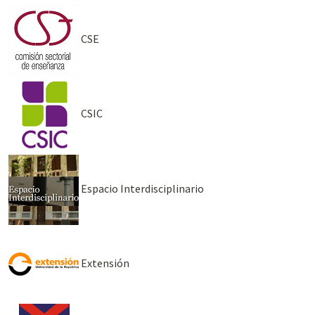
CSE
CSIC
Espacio Interdisciplinario
Extensión