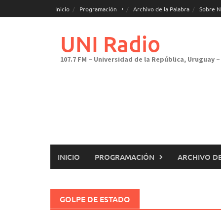
Saltar
Inicio
Programación
Archivo de la Palabra
Sobre N
al
contenido
UNI Radio
107.7 FM – Universidad de la República, Uruguay – 
INICIO
PROGRAMACIÓN
ARCHIVO DE
GOLPE DE ESTADO