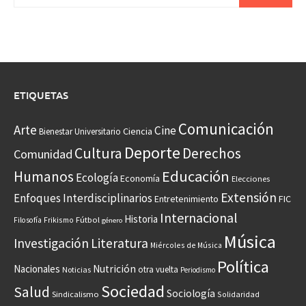
ETIQUETAS
Comunicación
Arte
Cine
Ciencia
Bienestar Universitario
Deporte
Cultura
Derechos
Comunidad
Educación
Humanos
Ecología
Economía
Elecciones
Extensión
Enfoques Interdisciplinarios
Entretenimiento
FIC
Internacional
Historia
Frikismo
Fútbol
Filosofía
género
Música
Investigación
Literatura
Miércoles de Música
Política
Nacionales
Nutrición
otra vuelta
Noticias
Periodismo
Sociedad
Salud
Sociología
Sindicalismo
Solidaridad