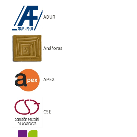
ADUR
Anáforas
APEX
CSE