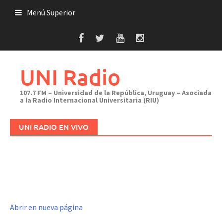
Saltar
Menú Superior
al
contenido
UNI Radio
107.7 FM – Universidad de la República, Uruguay – Asociada
a la Radio Internacional Universitaria (RIU)
UNI RADIO EN VIVO
Abrir en nueva página