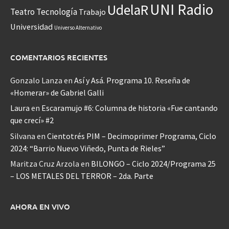
UNI Radio
UdelaR
Teatro
Tecnología
Trabajo
Universidad
Universo Alternativo
COMENTARIOS RECIENTES
Gonzalo Lanza
en
Así y Asá. Programa 10. Reseña de
«Homerar» de Gabriel Galli
Laura
en
Escaramujo #6: Columna de historia «Fue cantando
que crecí» #2
Silvana
en
Cientotrés PIM – Decimoprimer Programa, Ciclo
2024: “Barrio Nuevo Viñedo, Punta de Rieles”
Maritza Cruz Arzola
en
BILONGO – Ciclo 2024/Programa 25
– LOS METALES DEL TERROR – 2da. Parte
AHORA EN VIVO