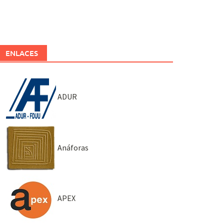
ENLACES
ADUR
Anáforas
APEX