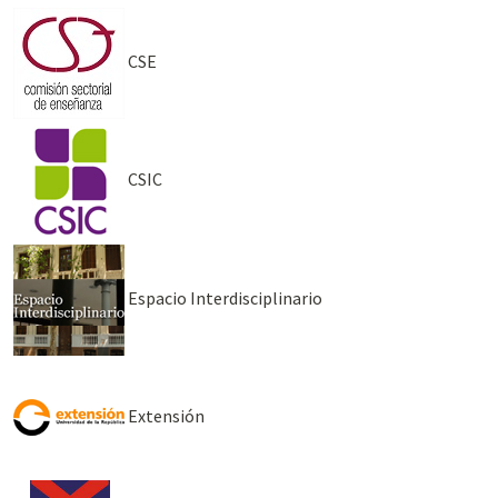
CSE
CSIC
Espacio Interdisciplinario
Extensión