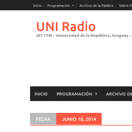
Saltar
Inicio
Programación
Archivo de la Palabra
Sobre N
al
contenido
UNI Radio
107.7 FM – Universidad de la República, Uruguay – 
INICIO
PROGRAMACIÓN
ARCHIVO DE
FECHA
JUNIO 18, 2014