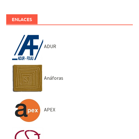
ENLACES
ADUR
Anáforas
APEX