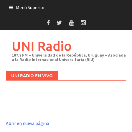
Saltar
Menú Superior
al
contenido
UNI Radio
107.7 FM – Universidad de la República, Uruguay – Asociada
a la Radio Internacional Universitaria (RIU)
UNI RADIO EN VIVO
Abrir en nueva página