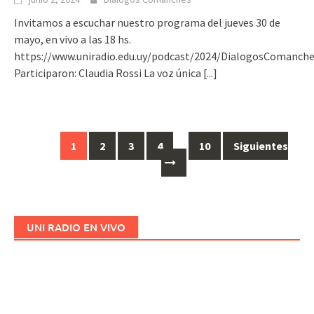
Invitamos a escuchar nuestro programa del jueves 30 de
mayo, en vivo a las 18 hs.
https://www.uniradio.edu.uy/podcast/2024/DialogosComanch
Participaron: Claudia Rossi La voz única
[...]
1
2
3
4
…
10
Siguientes
Ir
a
las
entradas
UNI RADIO EN VIVO