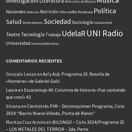
Investigación
Literatura
Miércoles de Música
Política
Nacionales
Nutrición
otra vuelta
Noticias
Periodismo
Sociedad
Salud
Sociología
Sindicalismo
Solidaridad
UNI Radio
UdelaR
Teatro
Tecnología
Trabajo
Universidad
Universo Alternativo
COMENTARIOS RECIENTES
Gonzalo Lanza
en
Así y Asá. Programa 10. Reseña de
«Homerar» de Gabriel Galli
Laura
en
Escaramujo #6: Columna de historia «Fue cantando
que crecí» #2
Silvana
en
Cientotrés PIM – Decimoprimer Programa, Ciclo
2024: “Barrio Nuevo Viñedo, Punta de Rieles”
Maritza Cruz Arzola
en
BILONGO – Ciclo 2024/Programa 25
– LOS METALES DEL TERROR – 2da. Parte