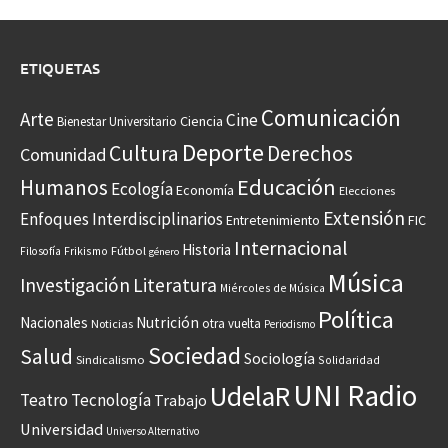
ETIQUETAS
Comunicación
Arte
Cine
Ciencia
Bienestar Universitario
Deporte
Cultura
Derechos
Comunidad
Educación
Humanos
Ecología
Economía
Elecciones
Extensión
Enfoques Interdisciplinarios
Entretenimiento
FIC
Internacional
Historia
Frikismo
Fútbol
Filosofía
género
Música
Investigación
Literatura
Miércoles de Música
Política
Nacionales
Nutrición
otra vuelta
Noticias
Periodismo
Sociedad
Salud
Sociología
Sindicalismo
Solidaridad
UNI Radio
UdelaR
Teatro
Tecnología
Trabajo
Universidad
Universo Alternativo