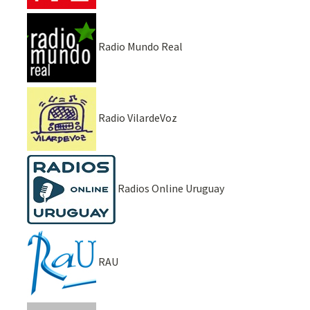
Radio Mundo Real
Radio VilardeVoz
Radios Online Uruguay
RAU