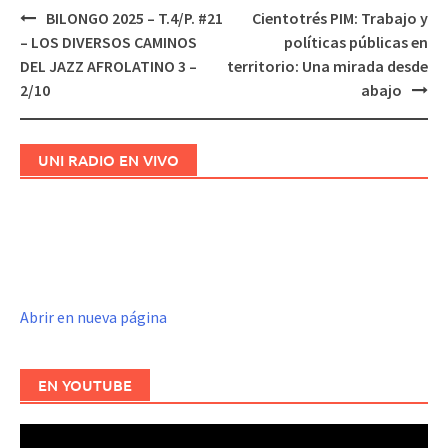
BILONGO 2025 – T.4/P. #21
Cientotrés PIM: Trabajo y
Navegación
– LOS DIVERSOS CAMINOS
políticas públicas en
de
DEL JAZZ AFROLATINO 3 –
territorio: Una mirada desde
entradas
2/10
abajo
UNI RADIO EN VIVO
Abrir en nueva página
EN YOUTUBE