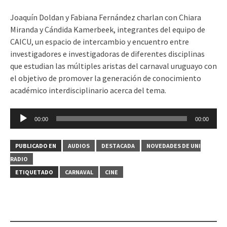
Joaquín Doldan y Fabiana Fernández charlan con Chiara
Miranda y Cándida Kamerbeek, integrantes del equipo de
CAICU, un espacio de intercambio y encuentro entre
investigadores e investigadoras de diferentes disciplinas
que estudian las múltiples aristas del carnaval uruguayo con
el objetivo de promover la generación de conocimiento
académico interdisciplinario acerca del tema.
Reproductor
00:00
00:00
de
audio
PUBLICADO EN
AUDIOS
DESTACADA
NOVEDADES DE UNI
RADIO
ETIQUETADO
CARNAVAL
CINE