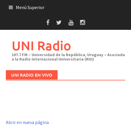
Saltar
Menú Superior
al
contenido
UNI Radio
107.7 FM – Universidad de la República, Uruguay – Asociada
a la Radio Internacional Universitaria (RIU)
UNI RADIO EN VIVO
Abrir en nueva página