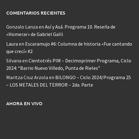
COMENTARIOS RECIENTES
Gonzalo Lanza
en
Así y Asá. Programa 10. Reseña de
«Homerar» de Gabriel Galli
Laura
en
Escaramujo #6: Columna de historia «Fue cantando
que crecí» #2
Silvana
en
Cientotrés PIM – Decimoprimer Programa, Ciclo
2024: “Barrio Nuevo Viñedo, Punta de Rieles”
Maritza Cruz Arzola
en
BILONGO – Ciclo 2024/Programa 25
– LOS METALES DEL TERROR – 2da. Parte
AHORA EN VIVO