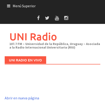
Saltar
Menú Superior
al
contenido
UNI Radio
107.7 FM – Universidad de la República, Uruguay – Asociada
a la Radio Internacional Universitaria (RIU)
UNI RADIO EN VIVO
Abrir en nueva página