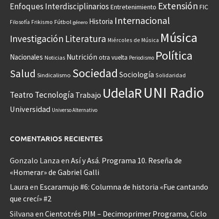
Extensión
Enfoques Interdisciplinarios
Entretenimiento
FIC
Internacional
Historia
Frikismo
Fútbol
Filosofía
género
Música
Investigación
Literatura
Miércoles de Música
Política
Nacionales
Nutrición
otra vuelta
Noticias
Periodismo
Sociedad
Salud
Sociología
Sindicalismo
Solidaridad
UNI Radio
UdelaR
Teatro
Tecnología
Trabajo
Universidad
Universo Alternativo
COMENTARIOS RECIENTES
Gonzalo Lanza
en
Así y Asá. Programa 10. Reseña de
«Homerar» de Gabriel Galli
Laura
en
Escaramujo #6: Columna de historia «Fue cantando
que crecí» #2
Silvana
en
Cientotrés PIM – Decimoprimer Programa, Ciclo