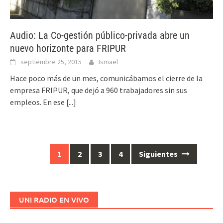
Audio: La Co-gestión público-privada abre un
nuevo horizonte para FRIPUR
septiembre 25, 2015
Ismael
Hace poco más de un mes, comunicábamos el cierre de la
empresa FRIPUR, que dejó a 960 trabajadores sin sus
empleos. En ese
[...]
1
2
3
4
Siguientes
Ir
a
las
entradas
UNI RADIO EN VIVO