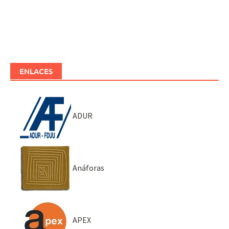
ENLACES
ADUR
Anáforas
APEX