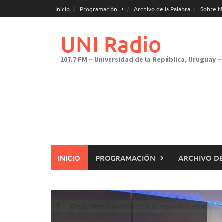
Saltar
Inicio
Programación
Archivo de la Palabra
Sobre N
al
contenido
UNI Radio
107.7 FM – Universidad de la República, Uruguay – 
INICIO
PROGRAMACIÓN
ARCHIVO DE