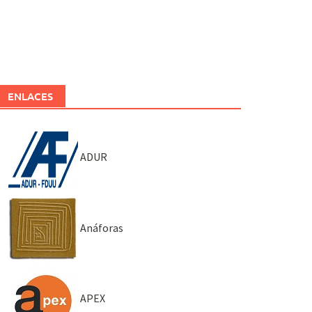
ENLACES
ADUR
Anáforas
APEX