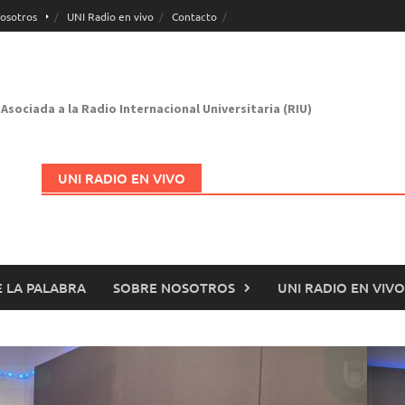
osotros
UNI Radio en vivo
Contacto
Asociada a la Radio Internacional Universitaria (RIU)
UNI RADIO EN VIVO
 LA PALABRA
SOBRE NOSOTROS
UNI RADIO EN VIVO
Abrir en nueva página