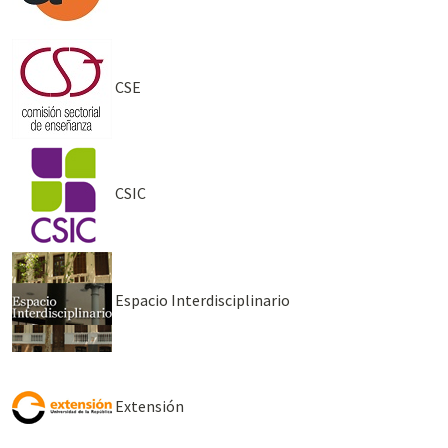
CSE
CSIC
Espacio Interdisciplinario
Extensión