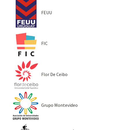
FEUU
FIC
Flor De Ceibo
Grupo Montevideo