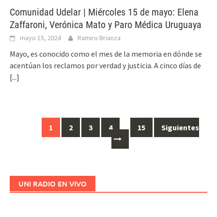
Comunidad Udelar | Miércoles 15 de mayo: Elena
Zaffaroni, Verónica Mato y Paro Médica Uruguaya
mayo 15, 2024
Ramiro Brianza
Mayo, es conocido como el mes de la memoria en dónde se
acentúan los reclamos por verdad y justicia. A cinco días de
[...]
1
2
3
4
…
15
Siguientes
Ir
a
las
entradas
UNI RADIO EN VIVO