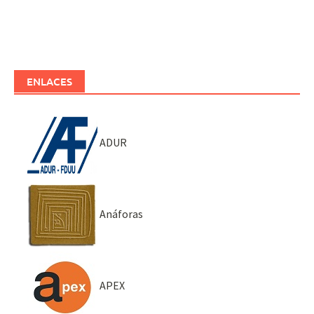
ENLACES
ADUR
Anáforas
APEX