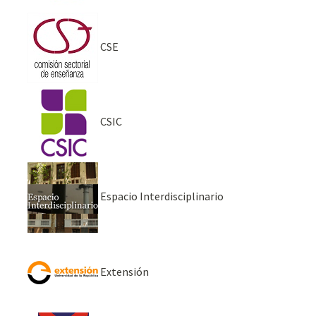
CSE
CSIC
Espacio Interdisciplinario
Extensión