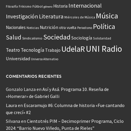
Internacional
Historia
Frikismo
Fútbol
Filosofía
género
Música
Investigación
Literatura
Miércoles de Música
Política
Nacionales
Nutrición
otra vuelta
Noticias
Periodismo
Sociedad
Salud
Sociología
Sindicalismo
Solidaridad
UNI Radio
UdelaR
Teatro
Tecnología
Trabajo
Universidad
Universo Alternativo
COMENTARIOS RECIENTES
Gonzalo Lanza
en
Así y Asá. Programa 10. Reseña de
«Homerar» de Gabriel Galli
Laura
en
Escaramujo #6: Columna de historia «Fue cantando
que crecí» #2
Silvana
en
Cientotrés PIM – Decimoprimer Programa, Ciclo
2024: “Barrio Nuevo Viñedo, Punta de Rieles”