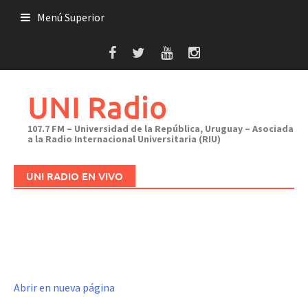
Saltar
Menú Superior
al
contenido
UNI Radio
107.7 FM – Universidad de la República, Uruguay – Asociada
a la Radio Internacional Universitaria (RIU)
UNI RADIO EN VIVO
Abrir en nueva página