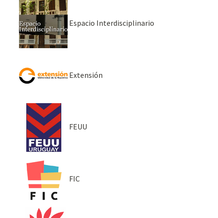
Espacio Interdisciplinario
Extensión
FEUU
FIC