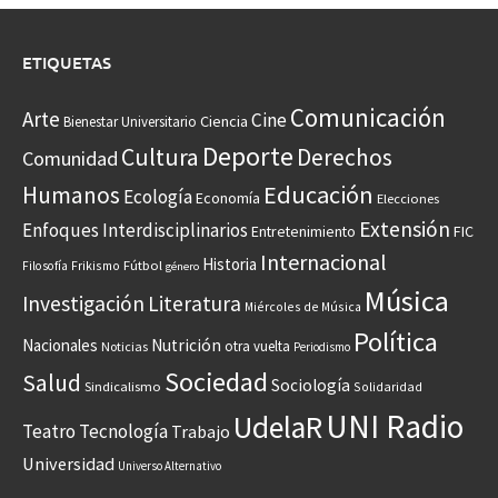
ETIQUETAS
Comunicación
Arte
Cine
Ciencia
Bienestar Universitario
Deporte
Cultura
Derechos
Comunidad
Educación
Humanos
Ecología
Economía
Elecciones
Extensión
Enfoques Interdisciplinarios
Entretenimiento
FIC
Internacional
Historia
Frikismo
Fútbol
Filosofía
género
Música
Investigación
Literatura
Miércoles de Música
Política
Nacionales
Nutrición
otra vuelta
Noticias
Periodismo
Sociedad
Salud
Sociología
Sindicalismo
Solidaridad
UNI Radio
UdelaR
Teatro
Tecnología
Trabajo
Universidad
Universo Alternativo