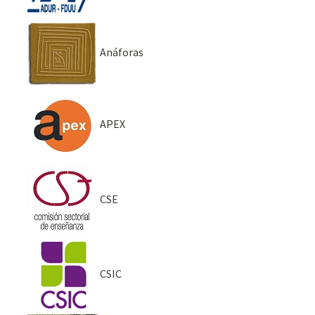
Anáforas
APEX
CSE
CSIC