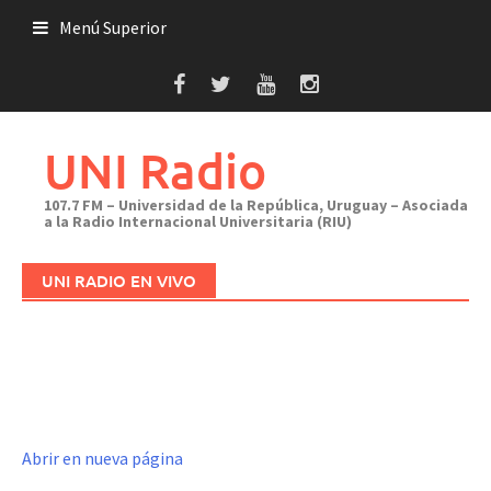
Saltar
Menú Superior
al
contenido
UNI Radio
107.7 FM – Universidad de la República, Uruguay – Asociada
a la Radio Internacional Universitaria (RIU)
UNI RADIO EN VIVO
Abrir en nueva página