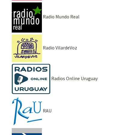
Radio Mundo Real
Radio VilardeVoz
Radios Online Uruguay
RAU