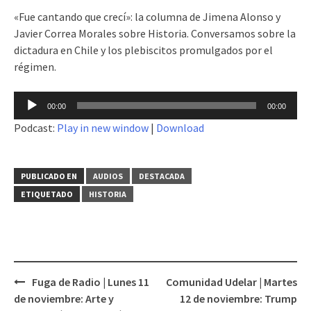
«Fue cantando que crecí»: la columna de Jimena Alonso y
Javier Correa Morales sobre Historia. Conversamos sobre la
dictadura en Chile y los plebiscitos promulgados por el
régimen.
Reproductor
00:00
00:00
de
Podcast:
Play in new window
|
Download
audio
PUBLICADO EN
AUDIOS
DESTACADA
ETIQUETADO
HISTORIA
Fuga de Radio | Lunes 11
Comunidad Udelar | Martes
Navegación
de noviembre: Arte y
12 de noviembre: Trump
de