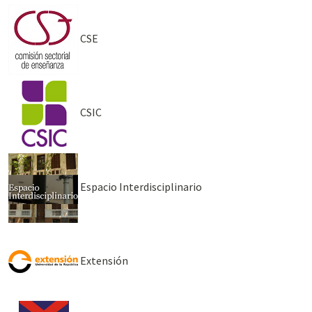
CSE
CSIC
Espacio Interdisciplinario
Extensión