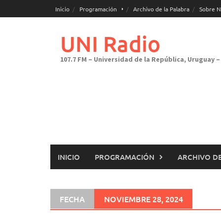
Saltar
Inicio
Programación
Archivo de la Palabra
Sobre N
al
contenido
UNI Radio
107.7 FM – Universidad de la República, Uruguay – 
INICIO
PROGRAMACIÓN
ARCHIVO DE
FECHA
NOVIEMBRE 28, 2024