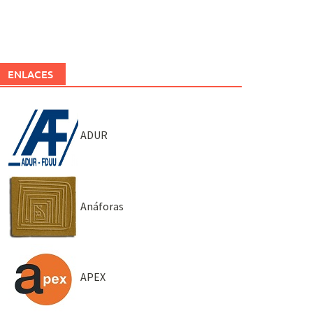
ENLACES
ADUR
Anáforas
APEX