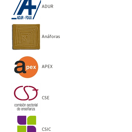
ADUR
Anáforas
APEX
CSE
CSIC