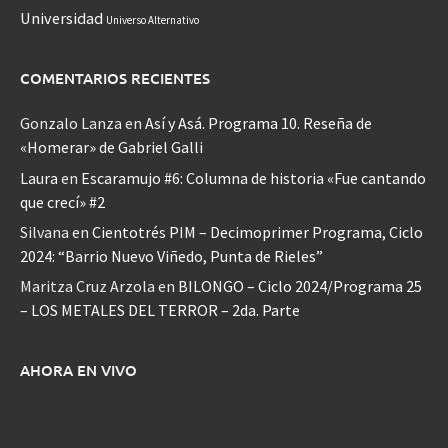
Universidad
Universo Alternativo
COMENTARIOS RECIENTES
Gonzalo Lanza
en
Así y Asá. Programa 10. Reseña de
«Homerar» de Gabriel Galli
Laura
en
Escaramujo #6: Columna de historia «Fue cantando
que crecí» #2
Silvana
en
Cientotrés PIM – Decimoprimer Programa, Ciclo
2024: “Barrio Nuevo Viñedo, Punta de Rieles”
Maritza Cruz Arzola
en
BILONGO – Ciclo 2024/Programa 25
– LOS METALES DEL TERROR – 2da. Parte
AHORA EN VIVO