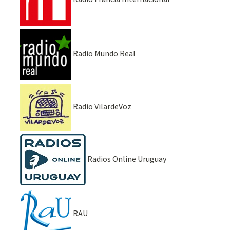
Radio Mundo Real
Radio VilardeVoz
Radios Online Uruguay
RAU