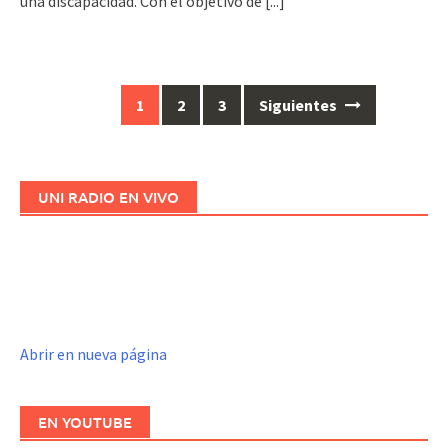
una discapacidad. Con el objetivo de
[...]
1
2
3
Siguientes
Ir
a
las
entradas
UNI RADIO EN VIVO
Abrir en nueva página
EN YOUTUBE