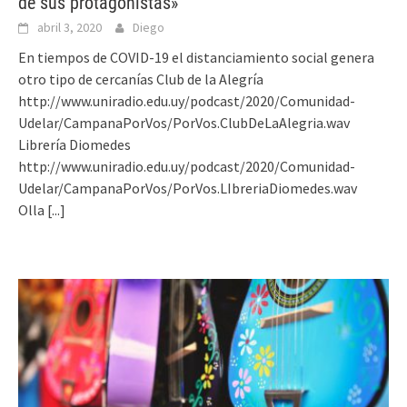
de sus protagonistas»
abril 3, 2020
Diego
En tiempos de COVID-19 el distanciamiento social genera
otro tipo de cercanías Club de la Alegría
http://www.uniradio.edu.uy/podcast/2020/Comunidad-
Udelar/CampanaPorVos/PorVos.ClubDeLaAlegria.wav
Librería Diomedes
http://www.uniradio.edu.uy/podcast/2020/Comunidad-
Udelar/CampanaPorVos/PorVos.LIbreriaDiomedes.wav
Olla
[...]