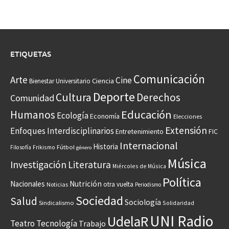
ETIQUETAS
Comunicación
Arte
Cine
Ciencia
Bienestar Universitario
Deporte
Cultura
Derechos
Comunidad
Educación
Humanos
Ecología
Economía
Elecciones
Extensión
Enfoques Interdisciplinarios
Entretenimiento
FIC
Internacional
Historia
Frikismo
Fútbol
Filosofía
género
Música
Investigación
Literatura
Miércoles de Música
Política
Nacionales
Nutrición
otra vuelta
Noticias
Periodismo
Sociedad
Salud
Sociología
Sindicalismo
Solidaridad
UNI Radio
UdelaR
Teatro
Tecnología
Trabajo