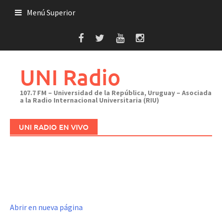
Saltar
Menú Superior
al
contenido
UNI Radio
107.7 FM – Universidad de la República, Uruguay – Asociada
a la Radio Internacional Universitaria (RIU)
UNI RADIO EN VIVO
Abrir en nueva página