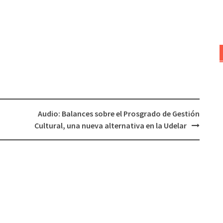
teclas
de
flecha
arriba/abajo
para
aumentar
o
disminuir
el
Audio: Balances sobre el Prosgrado de Gestión
volumen.
Cultural, una nueva alternativa en la Udelar