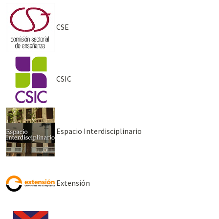
CSE
CSIC
Espacio Interdisciplinario
Extensión