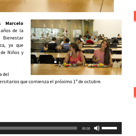
es
Marcelo
 años de la
 Bienestar
ca, ya que
de Niños y
a del
versitarios que comienza el próximo 1º de octubre.
Utiliza
00:00
las