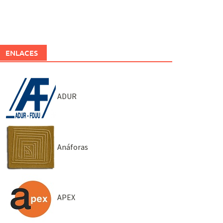
ENLACES
ADUR
Anáforas
APEX