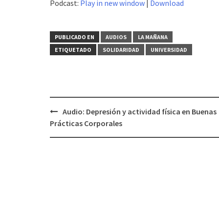
Podcast:
Play in new window
|
Download
audio
PUBLICADO EN
AUDIOS
LA MAÑANA
ETIQUETADO
SOLIDARIDAD
UNIVERSIDAD
Audio: Depresión y actividad física en Buenas
Navegación
Prácticas Corporales
de
entradas