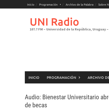
Saltar
Inicio
Programación
Archivo de la Palabra
Sobre N
al
contenido
UNI Radio
107.7 FM – Universidad de la República, Uruguay – 
INICIO
PROGRAMACIÓN
ARCHIVO DE
Audio: Bienestar Universitario a
de becas