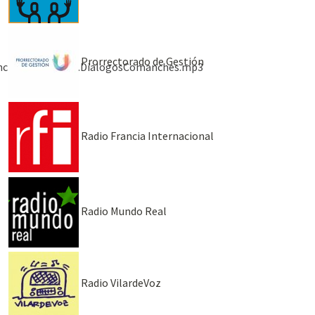
Prorrectorado de Gestión
anches/05.30.2024.DialogosComanches.mp3
Radio Francia Internacional
Radio Mundo Real
Radio VilardeVoz