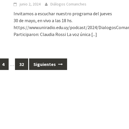
junio 2, 2024
Diálogos Comanches
Invitamos a escuchar nuestro programa del jueves
30 de mayo, en vivo a las 18 hs.
https://www.uniradio.edu.uy/podcast/2024/DialogosCom
Participaron: Claudia Rossi La voz única
[...]
4
…
32
Siguientes