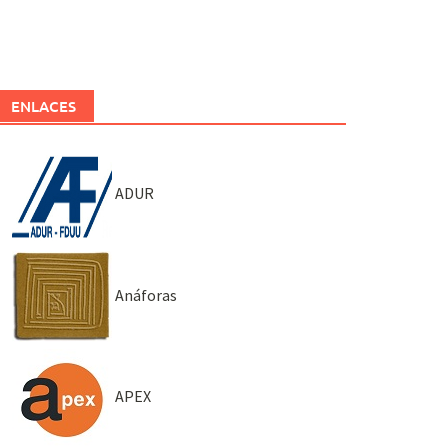
ENLACES
ADUR
Anáforas
APEX