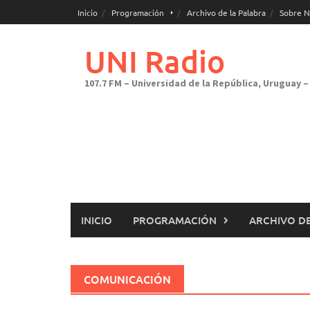
Saltar
Inicio
Programación
Archivo de la Palabra
Sobre N
al
contenido
UNI Radio
107.7 FM – Universidad de la República, Uruguay – 
INICIO
PROGRAMACIÓN
ARCHIVO DE
COMUNICACIÓN