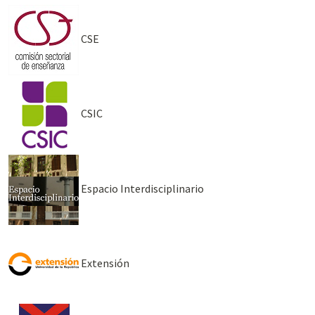
CSE
CSIC
Espacio Interdisciplinario
Extensión