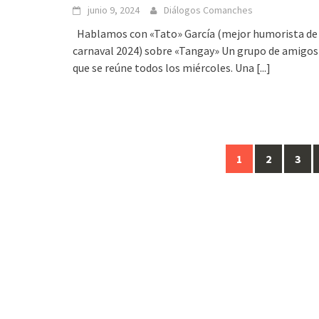
junio 9, 2024
Diálogos Comanches
Hablamos con «Tato» García (mejor humorista de
carnaval 2024) sobre «Tangay» Un grupo de amigos
que se reúne todos los miércoles. Una
[...]
1
2
3
Ir
a
las
entradas