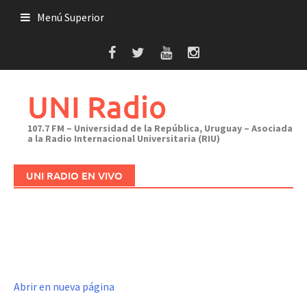
Saltar
Menú Superior
al
contenido
UNI Radio
107.7 FM – Universidad de la República, Uruguay – Asociada
a la Radio Internacional Universitaria (RIU)
UNI RADIO EN VIVO
Abrir en nueva página