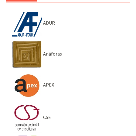
ADUR
Anáforas
APEX
CSE