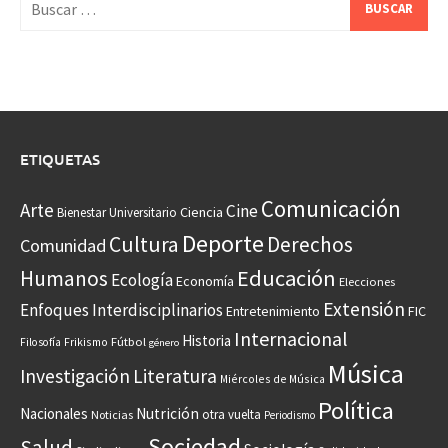
ETIQUETAS
Comunicación
Arte
Cine
Ciencia
Bienestar Universitario
Deporte
Cultura
Derechos
Comunidad
Educación
Humanos
Ecología
Economía
Elecciones
Extensión
Enfoques Interdisciplinarios
Entretenimiento
FIC
Internacional
Historia
Frikismo
Fútbol
Filosofía
género
Música
Investigación
Literatura
Miércoles de Música
Política
Nacionales
Nutrición
otra vuelta
Noticias
Periodismo
Sociedad
Salud