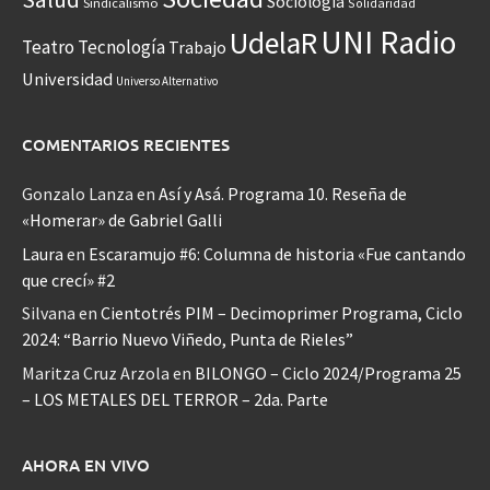
Sociología
Sindicalismo
Solidaridad
UNI Radio
UdelaR
Teatro
Tecnología
Trabajo
Universidad
Universo Alternativo
COMENTARIOS RECIENTES
Gonzalo Lanza
en
Así y Asá. Programa 10. Reseña de
«Homerar» de Gabriel Galli
Laura
en
Escaramujo #6: Columna de historia «Fue cantando
que crecí» #2
Silvana
en
Cientotrés PIM – Decimoprimer Programa, Ciclo
2024: “Barrio Nuevo Viñedo, Punta de Rieles”
Maritza Cruz Arzola
en
BILONGO – Ciclo 2024/Programa 25
– LOS METALES DEL TERROR – 2da. Parte
AHORA EN VIVO