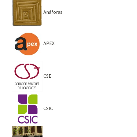
Anáforas
APEX
CSE
CSIC