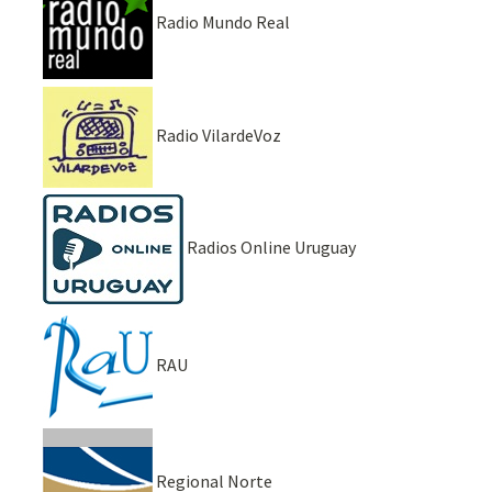
Radio Mundo Real
Radio VilardeVoz
Radios Online Uruguay
RAU
Regional Norte