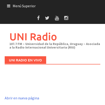
Saltar
Menú Superior
al
contenido
UNI Radio
107.7 FM – Universidad de la República, Uruguay – Asociada
a la Radio Internacional Universitaria (RIU)
UNI RADIO EN VIVO
Abrir en nueva página