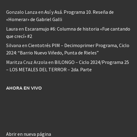
Gonzalo Lanza
en
Así y Asá. Programa 10. Reseña de
«Homerar» de Gabriel Galli
Laura
en
Escaramujo #6: Columna de historia «Fue cantando
que crecí» #2
Silvana
en
Cientotrés PIM – Decimoprimer Programa, Ciclo
2024: “Barrio Nuevo Viñedo, Punta de Rieles”
Maritza Cruz Arzola
en
BILONGO – Ciclo 2024/Programa 25
– LOS METALES DEL TERROR – 2da. Parte
AHORA EN VIVO
Abrir en nueva página