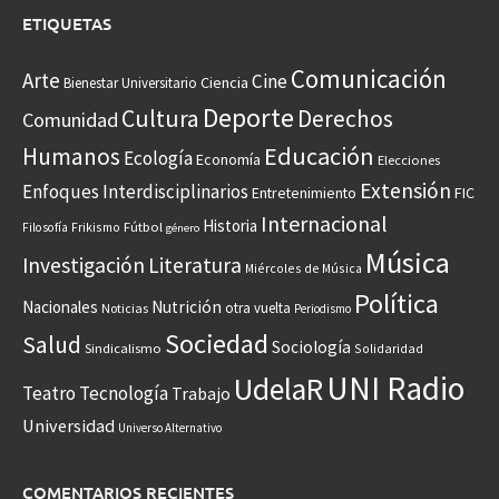
ETIQUETAS
Comunicación
Arte
Cine
Ciencia
Bienestar Universitario
Deporte
Cultura
Derechos
Comunidad
Educación
Humanos
Ecología
Economía
Elecciones
Extensión
Enfoques Interdisciplinarios
Entretenimiento
FIC
Internacional
Historia
Frikismo
Fútbol
Filosofía
género
Música
Investigación
Literatura
Miércoles de Música
Política
Nacionales
Nutrición
otra vuelta
Noticias
Periodismo
Sociedad
Salud
Sociología
Sindicalismo
Solidaridad
UNI Radio
UdelaR
Teatro
Tecnología
Trabajo
Universidad
Universo Alternativo
COMENTARIOS RECIENTES