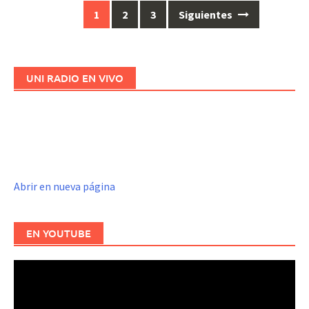
1
2
3
Siguientes
Ir
a
las
entradas
UNI RADIO EN VIVO
Abrir en nueva página
EN YOUTUBE