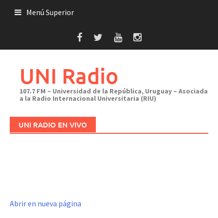
Saltar
Menú Superior
al
contenido
UNI Radio
107.7 FM – Universidad de la República, Uruguay – Asociada
a la Radio Internacional Universitaria (RIU)
UNI RADIO EN VIVO
Abrir en nueva página