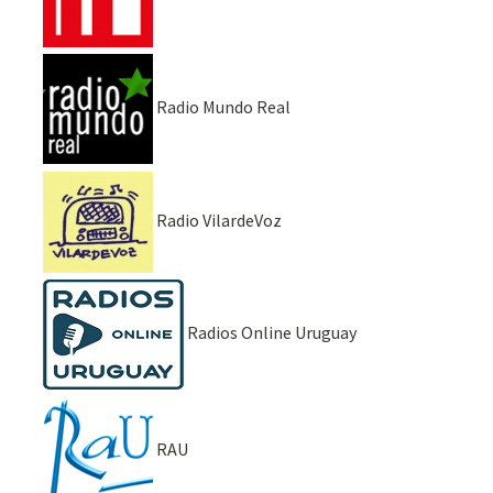
Radio Mundo Real
Radio VilardeVoz
Radios Online Uruguay
RAU