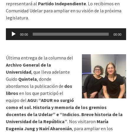
representará al
Partido Independiente
. Lo recibimos en
Comunidad Udelar para ampliar en su visión de la próxima
legislatura.
Reproductor
00:00
00:00
de
audio
Última entrega de la columna del
Archivo General de la
Universidad
, que lleva adelante
Guido
Quintela
, donde
abordamos la publicación de
dos
libros
en los que participó el
equipo del
AGU: “ADUR no surgió
como el sol. Historia y memoria de los gremios
docentes de la Udelar” e “Indicios. Breve historia de la
Universidad de la República”
. Nos visitaron
María
Eugenia Jung y Nairí Aharonián
, para ampliar en los