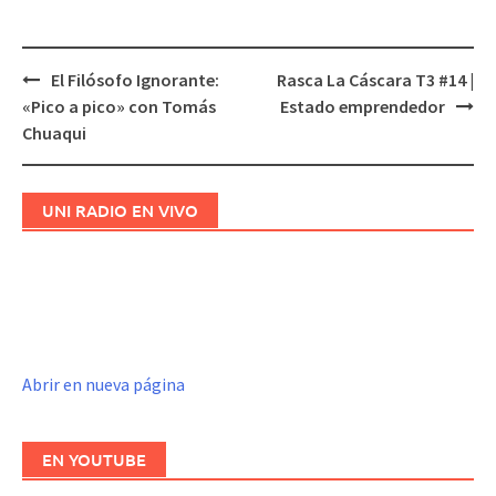
El Filósofo Ignorante:
Rasca La Cáscara T3 #14 |
Navegación
«Pico a pico» con Tomás
Estado emprendedor
de
Chuaqui
entradas
UNI RADIO EN VIVO
Abrir en nueva página
EN YOUTUBE