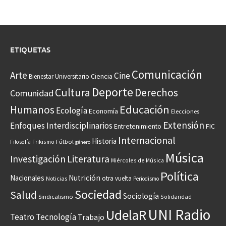
ETIQUETAS
Comunicación
Arte
Cine
Ciencia
Bienestar Universitario
Deporte
Cultura
Derechos
Comunidad
Educación
Humanos
Ecología
Economía
Elecciones
Extensión
Enfoques Interdisciplinarios
Entretenimiento
FIC
Internacional
Historia
Frikismo
Fútbol
Filosofía
género
Música
Investigación
Literatura
Miércoles de Música
Política
Nacionales
Nutrición
otra vuelta
Noticias
Periodismo
Sociedad
Salud
Sociología
Sindicalismo
Solidaridad
UNI Radio
UdelaR
Teatro
Tecnología
Trabajo