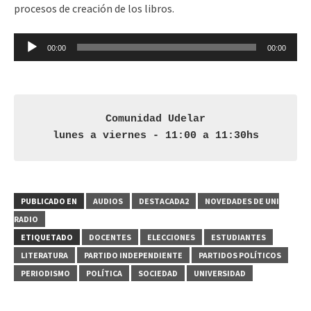
procesos de creación de los libros.
Reproductor
00:00
00:00
de
audio
Comunidad Udelar
lunes a viernes - 11:00 a 11:30hs
PUBLICADO EN
AUDIOS
DESTACADA2
NOVEDADES DE UNI
RADIO
ETIQUETADO
DOCENTES
ELECCIONES
ESTUDIANTES
LITERATURA
PARTIDO INDEPENDIENTE
PARTIDOS POLÍTICOS
PERIODISMO
POLÍTICA
SOCIEDAD
UNIVERSIDAD