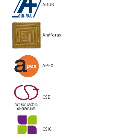
ADUR
Anáforas
APEX
CSE
CSIC