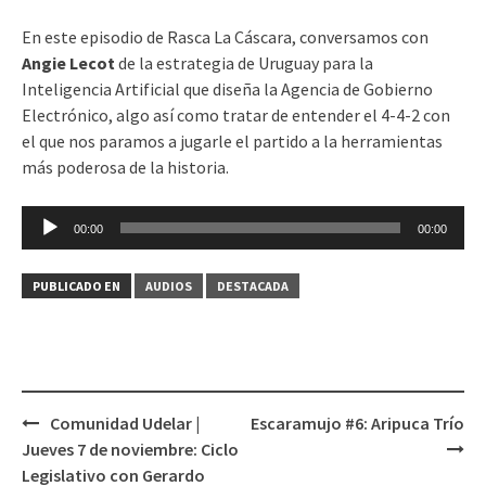
En este episodio de Rasca La Cáscara, conversamos con
Angie Lecot
de la estrategia de Uruguay para la
Inteligencia Artificial que diseña la Agencia de Gobierno
Electrónico, algo así como tratar de entender el 4-4-2 con
el que nos paramos a jugarle el partido a la herramientas
más poderosa de la historia.
Reproductor
00:00
00:00
de
audio
PUBLICADO EN
AUDIOS
DESTACADA
Comunidad Udelar |
Escaramujo #6: Aripuca Trío
Navegación
Jueves 7 de noviembre: Ciclo
de
Legislativo con Gerardo