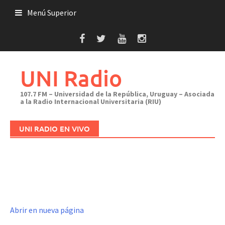
Saltar
Menú Superior
al
contenido
UNI Radio
107.7 FM – Universidad de la República, Uruguay – Asociada
a la Radio Internacional Universitaria (RIU)
UNI RADIO EN VIVO
Abrir en nueva página