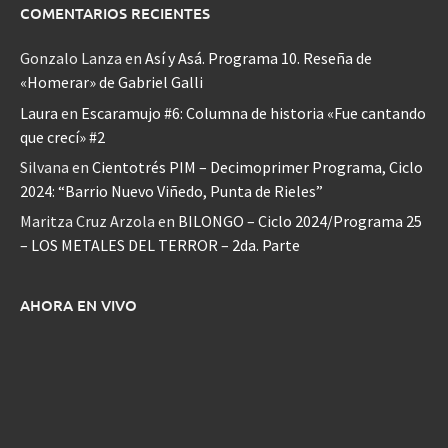
COMENTARIOS RECIENTES
Gonzalo Lanza
en
Así y Asá. Programa 10. Reseña de
«Homerar» de Gabriel Galli
Laura
en
Escaramujo #6: Columna de historia «Fue cantando
que crecí» #2
Silvana
en
Cientotrés PIM – Decimoprimer Programa, Ciclo
2024: “Barrio Nuevo Viñedo, Punta de Rieles”
Maritza Cruz Arzola
en
BILONGO – Ciclo 2024/Programa 25
– LOS METALES DEL TERROR – 2da. Parte
AHORA EN VIVO