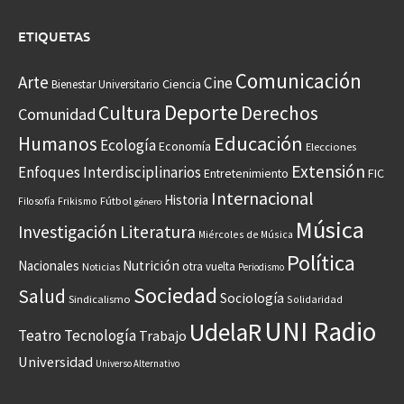
ETIQUETAS
Comunicación
Arte
Cine
Ciencia
Bienestar Universitario
Deporte
Cultura
Derechos
Comunidad
Educación
Humanos
Ecología
Economía
Elecciones
Extensión
Enfoques Interdisciplinarios
Entretenimiento
FIC
Internacional
Historia
Frikismo
Fútbol
Filosofía
género
Música
Investigación
Literatura
Miércoles de Música
Política
Nacionales
Nutrición
otra vuelta
Noticias
Periodismo
Sociedad
Salud
Sociología
Sindicalismo
Solidaridad
UNI Radio
UdelaR
Teatro
Tecnología
Trabajo
Universidad
Universo Alternativo