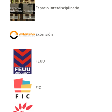
Espacio Interdisciplinario
Extensión
FEUU
FIC