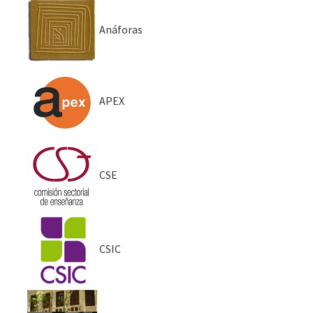
Anáforas
APEX
CSE
CSIC