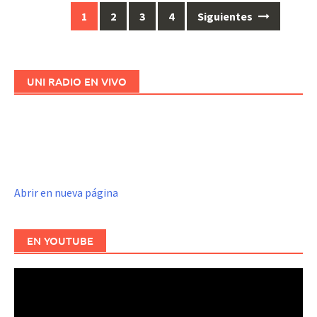
1
2
3
4
Siguientes
Ir
a
las
entradas
UNI RADIO EN VIVO
Abrir en nueva página
EN YOUTUBE