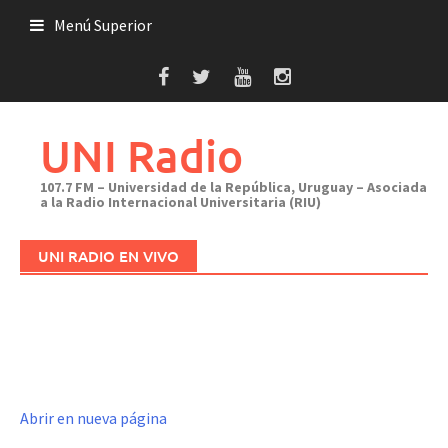
Saltar
Menú Superior
al
contenido
UNI Radio
107.7 FM – Universidad de la República, Uruguay – Asociada
a la Radio Internacional Universitaria (RIU)
UNI RADIO EN VIVO
Abrir en nueva página