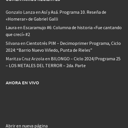
Gonzalo Lanza
en
Así y Asá. Programa 10. Reseña de
«Homerar» de Gabriel Galli
Laura
en
Escaramujo #6: Columna de historia «Fue cantando
que crecí» #2
Silvana
en
Cientotrés PIM – Decimoprimer Programa, Ciclo
2024: “Barrio Nuevo Viñedo, Punta de Rieles”
Maritza Cruz Arzola
en
BILONGO – Ciclo 2024/Programa 25
– LOS METALES DEL TERROR – 2da. Parte
AHORA EN VIVO
Abrir en nueva página