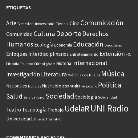
ETIQUETAS
Comunicación
Arte
Cine
Ciencia
Bienestar Universitario
Deporte
Cultura
Derechos
Comunidad
Educación
Humanos
Ecología
Economía
Elecciones
Extensión
Enfoques Interdisciplinarios
Entretenimiento
FIC
Internacional
Historia
Frikismo
Fútbol
Filosofía
género
Música
Investigación
Literatura
Miércoles de Música
Política
Nacionales
Nutrición
otra vuelta
Noticias
Periodismo
Sociedad
Salud
Sociología
Sindicalismo
Solidaridad
UNI Radio
UdelaR
Teatro
Tecnología
Trabajo
Universidad
Universo Alternativo
COMENTARIOS RECIENTES