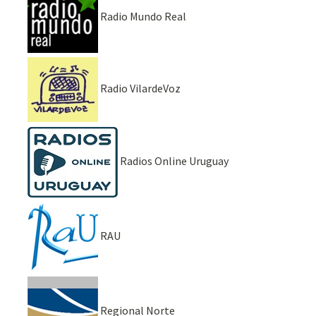
Radio Mundo Real
Radio VilardeVoz
Radios Online Uruguay
RAU
Regional Norte