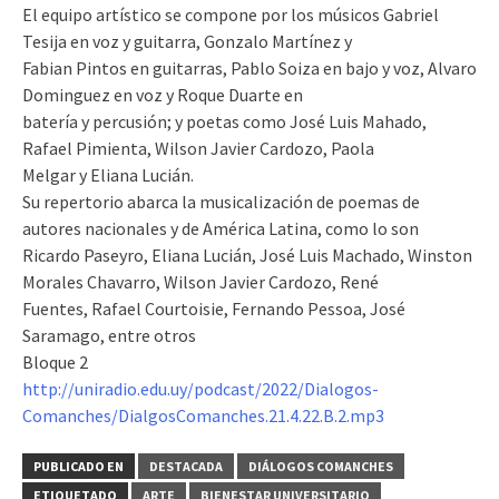
El equipo artístico se compone por los músicos Gabriel
Tesija en voz y guitarra, Gonzalo Martínez y
Fabian Pintos en guitarras, Pablo Soiza en bajo y voz, Alvaro
Dominguez en voz
y Roque Duarte en
batería y percusión; y poetas como José Luis Mahado,
Rafael Pimienta, Wilson Javier Cardozo, Paola
Melgar y Eliana Lucián.
Su repertorio abarca la musicalización de poemas de
autores nacionales y de América Latina, como lo son
Ricardo Paseyro, Eliana Lucián, José Luis Machado, Winston
Morales Chavarro, Wilson Javier Cardozo, René
Fuentes, Rafael Courtoisie, Fernando Pessoa, José
Saramago, entre otros
Bloque 2
http://uniradio.edu.uy/podcast/2022/Dialogos-
Comanches/DialgosComanches.21.4.22.B.2.mp3
PUBLICADO EN
DESTACADA
DIÁLOGOS COMANCHES
ETIQUETADO
ARTE
BIENESTAR UNIVERSITARIO