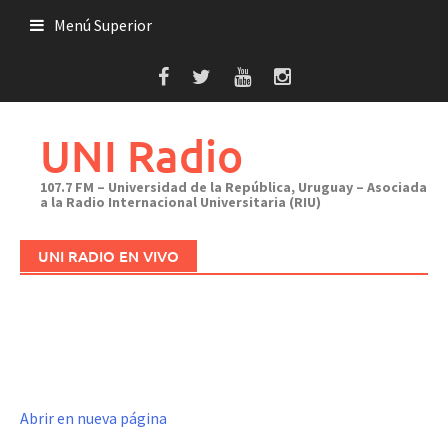
Saltar
Menú Superior
al
contenido
UNI Radio
107.7 FM – Universidad de la República, Uruguay – Asociada
a la Radio Internacional Universitaria (RIU)
UNI RADIO EN VIVO
Abrir en nueva página