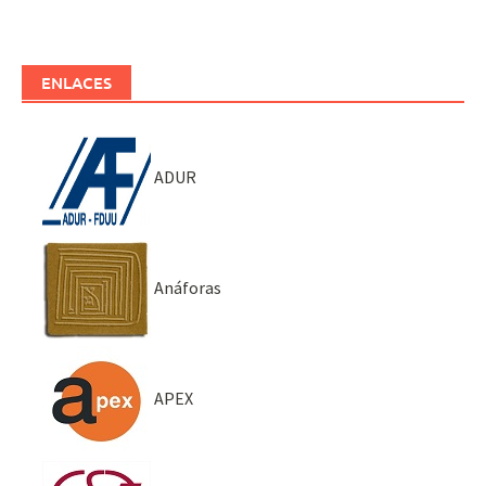
ENLACES
ADUR
Anáforas
APEX