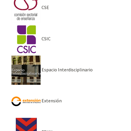
CSE
CSIC
Espacio Interdisciplinario
Extensión