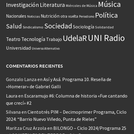
Música
Investigación
Literatura
Miércoles de Música
Política
Nacionales
Nutrición
otra vuelta
Noticias
Periodismo
Sociedad
Salud
Sociología
Sindicalismo
Solidaridad
UNI Radio
UdelaR
Teatro
Tecnología
Trabajo
Universidad
Universo Alternativo
COMENTARIOS RECIENTES
Gonzalo Lanza
en
Así y Asá. Programa 10. Reseña de
«Homerar» de Gabriel Galli
Laura
en
Escaramujo #6: Columna de historia «Fue cantando
que crecí» #2
Silvana
en
Cientotrés PIM – Decimoprimer Programa, Ciclo
2024: “Barrio Nuevo Viñedo, Punta de Rieles”
Maritza Cruz Arzola
en
BILONGO – Ciclo 2024/Programa 25