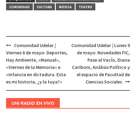
COMUNIDAD
CULTURA
MÚSICA
TEATRO
Comunidad Udelar |
Comunidad Udelar | Lunes 9
Navegación
Viernes 6 de mayo: Deportes,
de mayo: Novedades FIC,
de
Hay Ambiente, «Manual»,
Pase al Vacío, Diana
entradas
«Viernes de la Memoria» e
Cariboni, Análisis Político y
«Infancia en dictadura. Esta
el espacio de Facultad de
es mi historia, ¿y la tuya?»
Ciencias Sociales
UNI RADIO EN VIVO