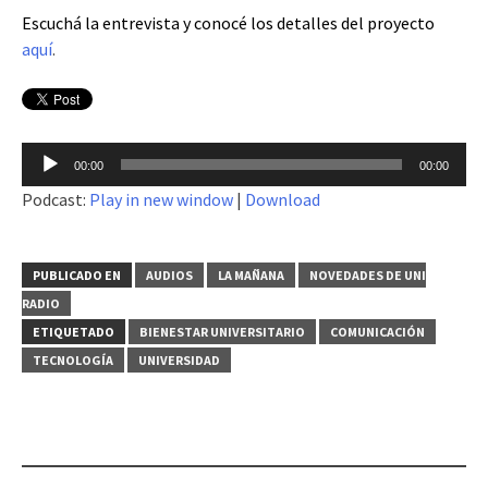
Escuchá la entrevista y conocé los detalles del proyecto
aquí
.
Reproductor
00:00
00:00
de
Podcast:
Play in new window
|
Download
audio
PUBLICADO EN
AUDIOS
LA MAÑANA
NOVEDADES DE UNI
RADIO
ETIQUETADO
BIENESTAR UNIVERSITARIO
COMUNICACIÓN
TECNOLOGÍA
UNIVERSIDAD