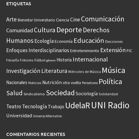
ETIQUETAS
Comunicación
Arte
Cine
Ciencia
Bienestar Universitario
Deporte
Cultura
Derechos
Comunidad
Educación
Humanos
Ecología
Economía
Elecciones
Extensión
Enfoques Interdisciplinarios
Entretenimiento
FIC
Internacional
Historia
Frikismo
Fútbol
Filosofía
género
Música
Investigación
Literatura
Miércoles de Música
Política
Nacionales
Nutrición
otra vuelta
Noticias
Periodismo
Sociedad
Salud
Sociología
Sindicalismo
Solidaridad
UNI Radio
UdelaR
Teatro
Tecnología
Trabajo
Universidad
Universo Alternativo
COMENTARIOS RECIENTES