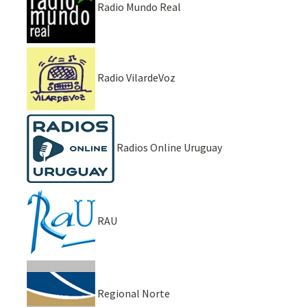
Radio Mundo Real
Radio VilardeVoz
Radios Online Uruguay
RAU
Regional Norte