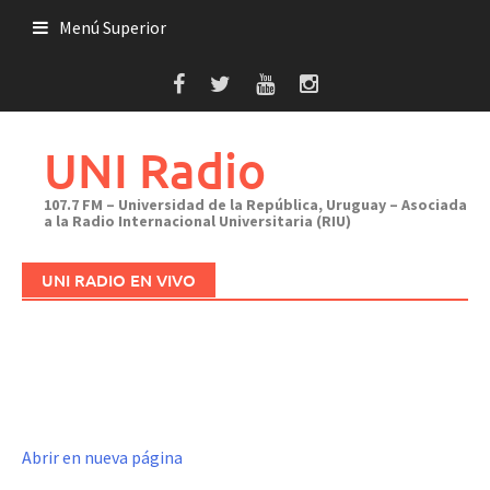
Saltar
Menú Superior
al
contenido
UNI Radio
107.7 FM – Universidad de la República, Uruguay – Asociada
a la Radio Internacional Universitaria (RIU)
UNI RADIO EN VIVO
Abrir en nueva página