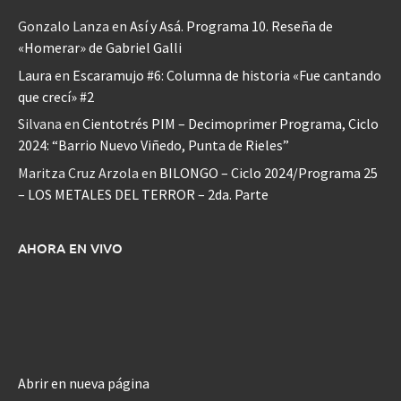
Gonzalo Lanza
en
Así y Asá. Programa 10. Reseña de
«Homerar» de Gabriel Galli
Laura
en
Escaramujo #6: Columna de historia «Fue cantando
que crecí» #2
Silvana
en
Cientotrés PIM – Decimoprimer Programa, Ciclo
2024: “Barrio Nuevo Viñedo, Punta de Rieles”
Maritza Cruz Arzola
en
BILONGO – Ciclo 2024/Programa 25
– LOS METALES DEL TERROR – 2da. Parte
AHORA EN VIVO
Abrir en nueva página