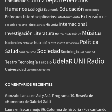
Deporte
Cultura
Derechos
Comunidad
Educación
Humanos
Ecología
Economía
Elecciones
Extensión
Enfoques Interdisciplinarios
Entretenimiento
FIC
Internacional
Historia
Frikismo
Fútbol
Filosofía
género
Música
Investigación
Literatura
Miércoles de Música
Política
Nacionales
Nutrición
otra vuelta
Noticias
Periodismo
Sociedad
Salud
Sociología
Sindicalismo
Solidaridad
UNI Radio
UdelaR
Teatro
Tecnología
Trabajo
Universidad
Universo Alternativo
COMENTARIOS RECIENTES
Gonzalo Lanza
en
Así y Asá. Programa 10. Reseña de
«Homerar» de Gabriel Galli
Laura
en
Escaramujo #6: Columna de historia «Fue cantando