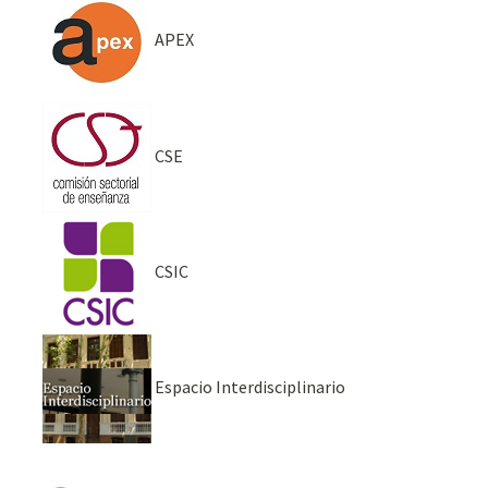
APEX
CSE
CSIC
Espacio Interdisciplinario