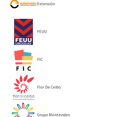
Extensión
FEUU
FIC
Flor De Ceibo
Grupo Montevideo