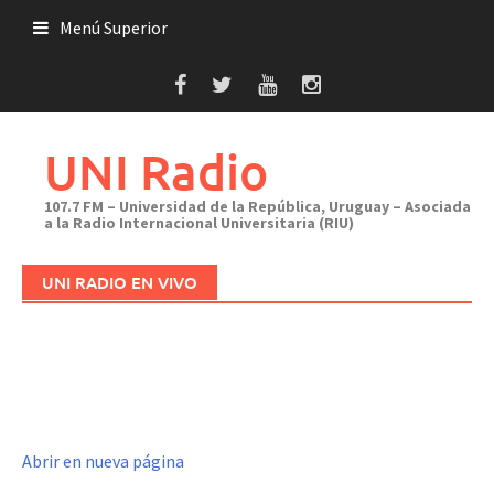
Saltar
Menú Superior
al
contenido
UNI Radio
107.7 FM – Universidad de la República, Uruguay – Asociada
a la Radio Internacional Universitaria (RIU)
UNI RADIO EN VIVO
Abrir en nueva página