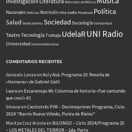
Música
Investigación
Literatura
Miércoles de Música
Política
Nacionales
Nutrición
otra vuelta
Noticias
Periodismo
Sociedad
Salud
Sociología
Sindicalismo
Solidaridad
UNI Radio
UdelaR
Teatro
Tecnología
Trabajo
Universidad
Universo Alternativo
COMENTARIOS RECIENTES
Gonzalo Lanza
en
Así y Asá. Programa 10. Reseña de
«Homerar» de Gabriel Galli
Laura
en
Escaramujo #6: Columna de historia «Fue cantando
que crecí» #2
Silvana
en
Cientotrés PIM – Decimoprimer Programa, Ciclo
2024: “Barrio Nuevo Viñedo, Punta de Rieles”
Maritza Cruz Arzola
en
BILONGO – Ciclo 2024/Programa 25
– LOS METALES DEL TERROR – 2da. Parte