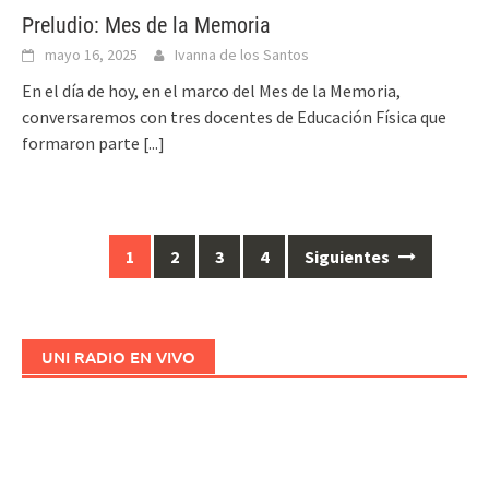
Preludio: Mes de la Memoria
mayo 16, 2025
Ivanna de los Santos
En el día de hoy, en el marco del Mes de la Memoria,
conversaremos con tres docentes de Educación Física que
formaron parte
[...]
1
2
3
4
Siguientes
Ir
a
las
entradas
UNI RADIO EN VIVO