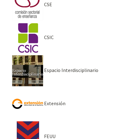
CSE
CSIC
Espacio Interdisciplinario
Extensión
FEUU