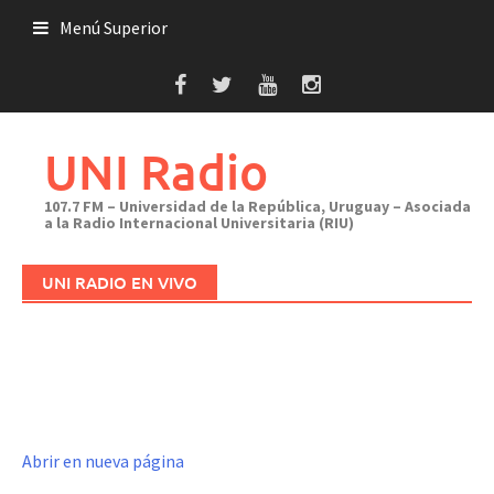
Saltar
Menú Superior
al
contenido
UNI Radio
107.7 FM – Universidad de la República, Uruguay – Asociada
a la Radio Internacional Universitaria (RIU)
UNI RADIO EN VIVO
Abrir en nueva página