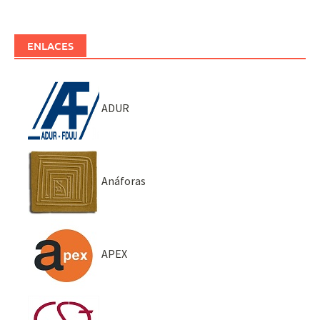
ENLACES
ADUR
Anáforas
APEX