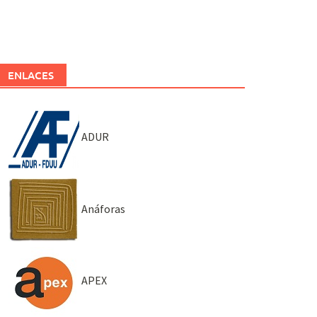
ENLACES
ADUR
Anáforas
APEX