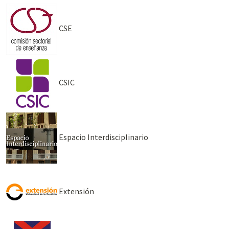
CSE
CSIC
Espacio Interdisciplinario
Extensión