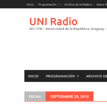
Saltar
Inicio
Programación
Archivo de la Palabra
Sobre N
al
contenido
UNI Radio
107.7 FM – Universidad de la República, Uruguay – 
INICIO
PROGRAMACIÓN
ARCHIVO DE
FECHA
SEPTIEMBRE 29, 2015