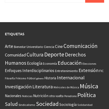
ETIQUETAS
Comunicación
Arte
Cine
Ciencia
Bienestar Universitario
Deporte
Cultura
Derechos
Comunidad
Educación
Humanos
Ecología
Economía
Elecciones
Extensión
Enfoques Interdisciplinarios
Entretenimiento
FIC
Internacional
Historia
Frikismo
Fútbol
Filosofía
género
Música
Investigación
Literatura
Miércoles de Música
Política
Nacionales
Nutrición
otra vuelta
Noticias
Periodismo
Sociedad
Salud
Sociología
Sindicalismo
Solidaridad