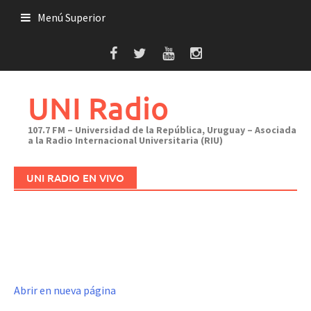
Saltar
Menú Superior
al
contenido
UNI Radio
107.7 FM – Universidad de la República, Uruguay – Asociada
a la Radio Internacional Universitaria (RIU)
UNI RADIO EN VIVO
Abrir en nueva página