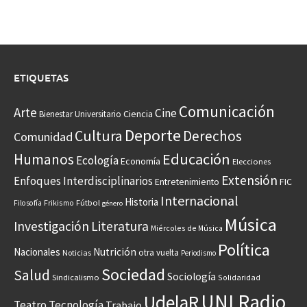
ETIQUETAS
Comunicación
Arte
Cine
Ciencia
Bienestar Universitario
Deporte
Cultura
Derechos
Comunidad
Educación
Humanos
Ecología
Economía
Elecciones
Extensión
Enfoques Interdisciplinarios
Entretenimiento
FIC
Internacional
Historia
Frikismo
Fútbol
Filosofía
género
Música
Investigación
Literatura
Miércoles de Música
Política
Nacionales
Nutrición
otra vuelta
Noticias
Periodismo
Sociedad
Salud
Sociología
Sindicalismo
Solidaridad
UNI Radio
UdelaR
Teatro
Tecnología
Trabajo