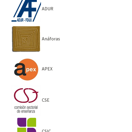
ADUR
Anáforas
APEX
CSE
CSIC