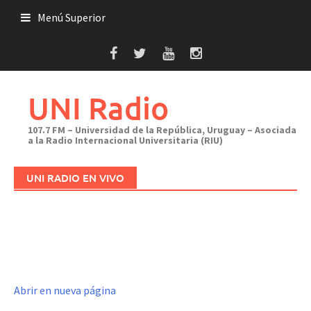
Saltar
Menú Superior
al
contenido
UNI Radio
107.7 FM – Universidad de la República, Uruguay – Asociada
a la Radio Internacional Universitaria (RIU)
UNI RADIO EN VIVO
Abrir en nueva página