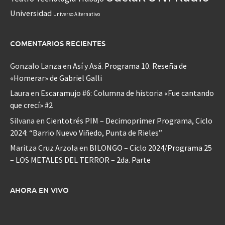
Universidad
Universo Alternativo
COMENTARIOS RECIENTES
Gonzalo Lanza
en
Así y Asá. Programa 10. Reseña de
«Homerar» de Gabriel Galli
Laura
en
Escaramujo #6: Columna de historia «Fue cantando
que crecí» #2
Silvana
en
Cientotrés PIM – Decimoprimer Programa, Ciclo
2024: “Barrio Nuevo Viñedo, Punta de Rieles”
Maritza Cruz Arzola
en
BILONGO – Ciclo 2024/Programa 25
– LOS METALES DEL TERROR – 2da. Parte
AHORA EN VIVO