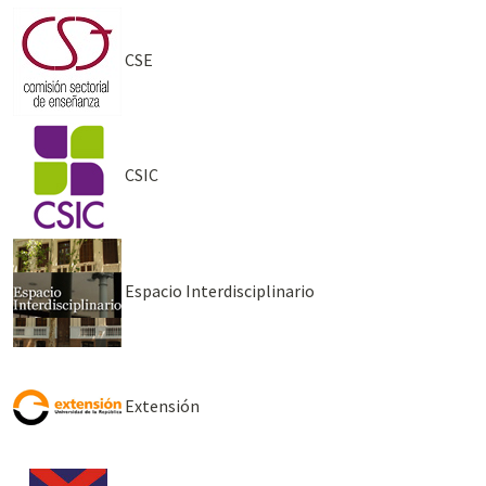
CSE
CSIC
Espacio Interdisciplinario
Extensión