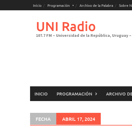
Saltar
Inicio
Programación
Archivo de la Palabra
Sobre N
al
contenido
UNI Radio
107.7 FM – Universidad de la República, Uruguay – 
INICIO
PROGRAMACIÓN
ARCHIVO DE
FECHA
ABRIL 17, 2024