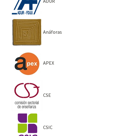
ADUR
Anáforas
APEX
CSE
CSIC