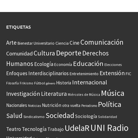
ETIQUETAS
Comunicación
Arte
Cine
Ciencia
Bienestar Universitario
Deporte
Cultura
Derechos
Comunidad
Educación
Humanos
Ecología
Economía
Elecciones
Extensión
Enfoques Interdisciplinarios
Entretenimiento
FIC
Internacional
Historia
Frikismo
Fútbol
Filosofía
género
Música
Investigación
Literatura
Miércoles de Música
Política
Nacionales
Nutrición
otra vuelta
Noticias
Periodismo
Sociedad
Salud
Sociología
Sindicalismo
Solidaridad
UNI Radio
UdelaR
Teatro
Tecnología
Trabajo
Universidad