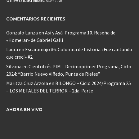
Universo Alternativo
COMENTARIOS RECIENTES
Gonzalo Lanza
en
Así y Asá. Programa 10. Reseña de
«Homerar» de Gabriel Galli
Laura
en
Escaramujo #6: Columna de historia «Fue cantando
que crecí» #2
Silvana
en
Cientotrés PIM – Decimoprimer Programa, Ciclo
2024: “Barrio Nuevo Viñedo, Punta de Rieles”
Maritza Cruz Arzola
en
BILONGO – Ciclo 2024/Programa 25
– LOS METALES DEL TERROR – 2da. Parte
AHORA EN VIVO