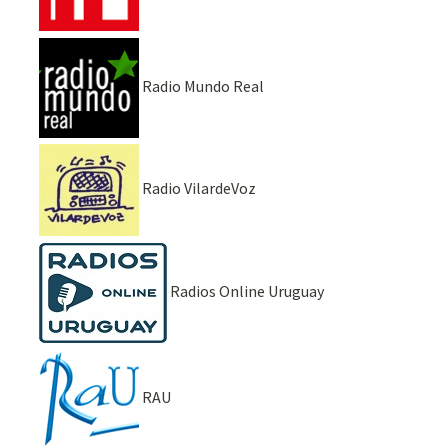
Radio Mundo Real
Radio VilardeVoz
Radios Online Uruguay
RAU