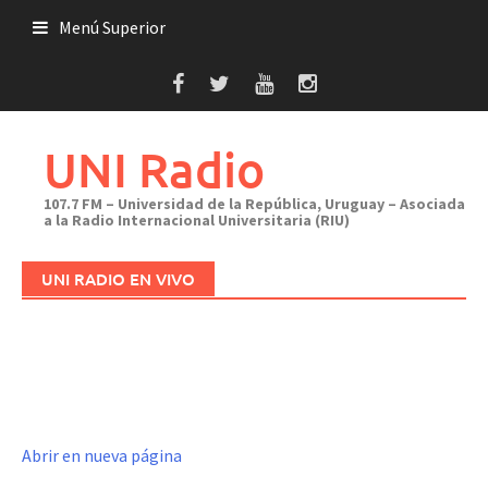
Saltar
Menú Superior
al
contenido
UNI Radio
107.7 FM – Universidad de la República, Uruguay – Asociada
a la Radio Internacional Universitaria (RIU)
UNI RADIO EN VIVO
Abrir en nueva página