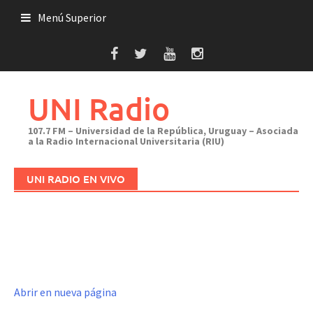
Saltar
Menú Superior
al
contenido
UNI Radio
107.7 FM – Universidad de la República, Uruguay – Asociada
a la Radio Internacional Universitaria (RIU)
UNI RADIO EN VIVO
Abrir en nueva página