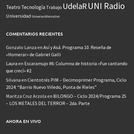
UNI Radio
UdelaR
Teatro
Tecnología
Trabajo
Universidad
Universo Alternativo
COMENTARIOS RECIENTES
Gonzalo Lanza
en
Así y Asá. Programa 10. Reseña de
«Homerar» de Gabriel Galli
Laura
en
Escaramujo #6: Columna de historia «Fue cantando
que crecí» #2
Silvana
en
Cientotrés PIM – Decimoprimer Programa, Ciclo
2024: “Barrio Nuevo Viñedo, Punta de Rieles”
Maritza Cruz Arzola
en
BILONGO – Ciclo 2024/Programa 25
– LOS METALES DEL TERROR – 2da. Parte
AHORA EN VIVO