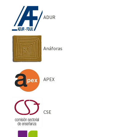
ADUR
Anáforas
APEX
CSE