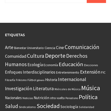
ETIQUETAS
Comunicación
Arte
Cine
Ciencia
Bienestar Universitario
Deporte
Cultura
Derechos
Comunidad
Educación
Humanos
Ecología
Economía
Elecciones
Extensión
Enfoques Interdisciplinarios
Entretenimiento
FIC
Internacional
Historia
Frikismo
Fútbol
Filosofía
género
Música
Investigación
Literatura
Miércoles de Música
Política
Nacionales
Nutrición
otra vuelta
Noticias
Periodismo
Sociedad
Salud
Sociología
Sindicalismo
Solidaridad