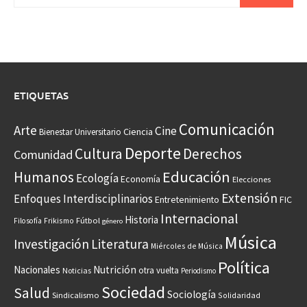
ETIQUETAS
Comunicación
Arte
Cine
Ciencia
Bienestar Universitario
Deporte
Cultura
Derechos
Comunidad
Educación
Humanos
Ecología
Economía
Elecciones
Extensión
Enfoques Interdisciplinarios
Entretenimiento
FIC
Internacional
Historia
Frikismo
Fútbol
Filosofía
género
Música
Investigación
Literatura
Miércoles de Música
Política
Nacionales
Nutrición
otra vuelta
Noticias
Periodismo
Sociedad
Salud
Sociología
Sindicalismo
Solidaridad