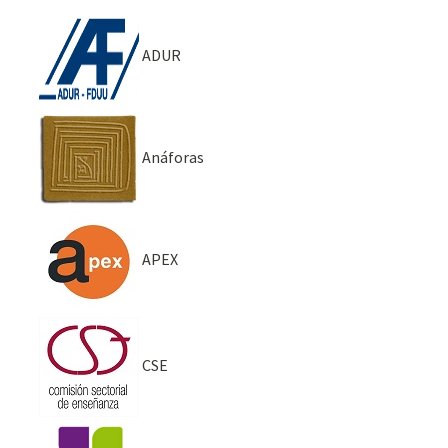
ADUR
Anáforas
APEX
CSE