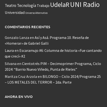
UNI Radio
UdelaR
Teatro
Tecnología
Trabajo
Universidad
Universo Alternativo
COMENTARIOS RECIENTES
Gonzalo Lanza
en
Así y Asá. Programa 10. Reseña de
«Homerar» de Gabriel Galli
Laura
en
Escaramujo #6: Columna de historia «Fue cantando
que crecí» #2
Silvana
en
Cientotrés PIM – Decimoprimer Programa, Ciclo
2024: “Barrio Nuevo Viñedo, Punta de Rieles”
Maritza Cruz Arzola
en
BILONGO – Ciclo 2024/Programa 25
– LOS METALES DEL TERROR – 2da. Parte
AHORA EN VIVO