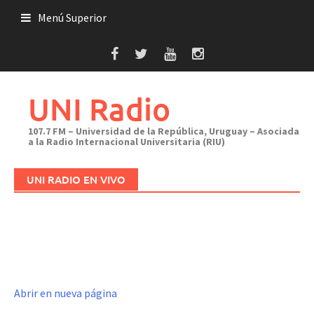
Saltar
Menú Superior
al
contenido
UNI Radio
107.7 FM – Universidad de la República, Uruguay – Asociada
a la Radio Internacional Universitaria (RIU)
UNI RADIO EN VIVO
Abrir en nueva página