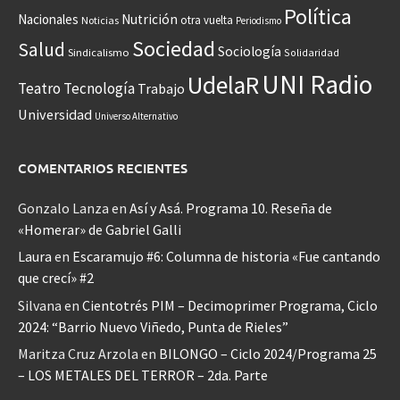
Política
Nacionales
Nutrición
otra vuelta
Noticias
Periodismo
Sociedad
Salud
Sociología
Sindicalismo
Solidaridad
UNI Radio
UdelaR
Teatro
Tecnología
Trabajo
Universidad
Universo Alternativo
COMENTARIOS RECIENTES
Gonzalo Lanza
en
Así y Asá. Programa 10. Reseña de
«Homerar» de Gabriel Galli
Laura
en
Escaramujo #6: Columna de historia «Fue cantando
que crecí» #2
Silvana
en
Cientotrés PIM – Decimoprimer Programa, Ciclo
2024: “Barrio Nuevo Viñedo, Punta de Rieles”
Maritza Cruz Arzola
en
BILONGO – Ciclo 2024/Programa 25
– LOS METALES DEL TERROR – 2da. Parte