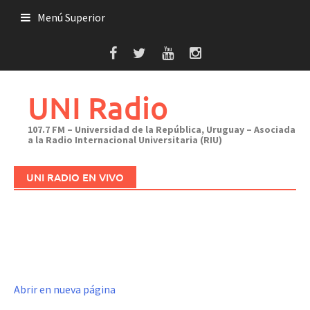
Saltar
Menú Superior
al
contenido
UNI Radio
107.7 FM – Universidad de la República, Uruguay – Asociada
a la Radio Internacional Universitaria (RIU)
UNI RADIO EN VIVO
Abrir en nueva página