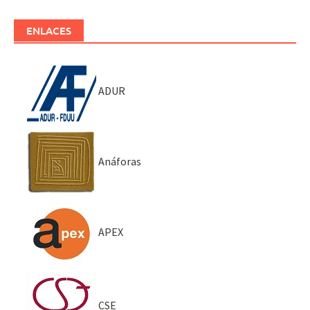
ENLACES
ADUR
Anáforas
APEX
CSE