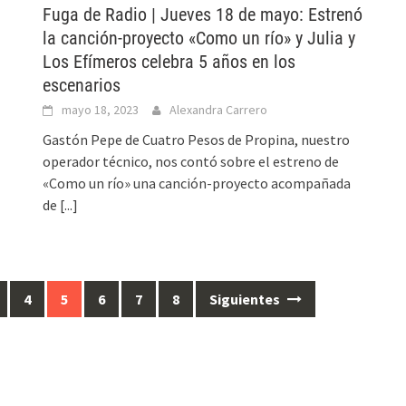
Fuga de Radio | Jueves 18 de mayo: Estrenó
la canción-proyecto «Como un río» y Julia y
Los Efímeros celebra 5 años en los
escenarios
mayo 18, 2023
Alexandra Carrero
Gastón Pepe de Cuatro Pesos de Propina, nuestro
operador técnico, nos contó sobre el estreno de
«Como un río» una canción-proyecto acompañada
de
[...]
4
5
6
7
8
Siguientes