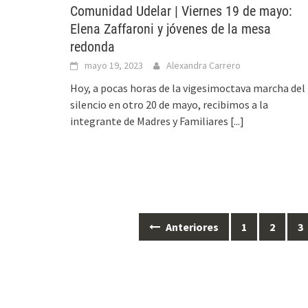
Comunidad Udelar | Viernes 19 de mayo:
Elena Zaffaroni y jóvenes de la mesa
redonda
mayo 19, 2023
Alexandra Carrero
Hoy, a pocas horas de la vigesimoctava marcha del
silencio en otro 20 de mayo, recibimos a la
integrante de Madres y Familiares
[...]
Anteriores
1
2
3
Ir
a
las
entradas