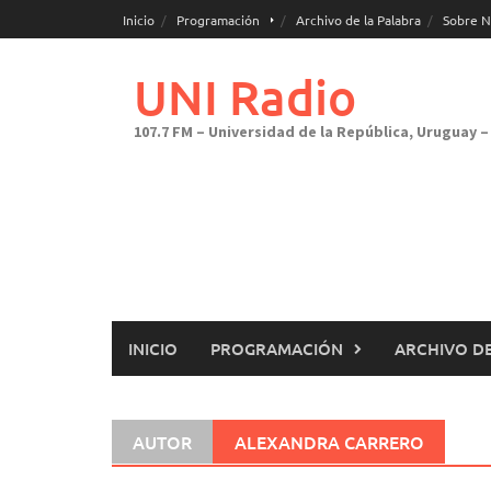
Saltar
Inicio
Programación
Archivo de la Palabra
Sobre N
al
contenido
UNI Radio
107.7 FM – Universidad de la República, Uruguay – 
INICIO
PROGRAMACIÓN
ARCHIVO DE
AUTOR
ALEXANDRA CARRERO