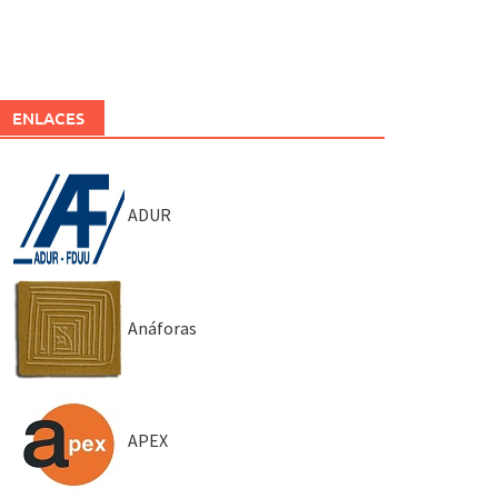
ENLACES
ADUR
Anáforas
APEX