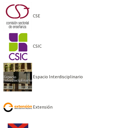
CSE
CSIC
Espacio Interdisciplinario
Extensión