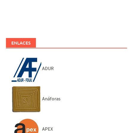
ENLACES
ADUR
Anáforas
APEX