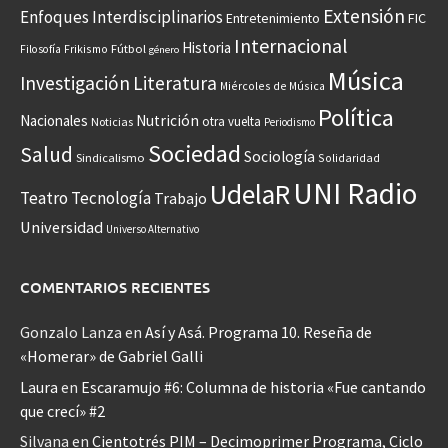
Extensión
Enfoques Interdisciplinarios
Entretenimiento
FIC
Internacional
Historia
Frikismo
Fútbol
Filosofía
género
Música
Investigación
Literatura
Miércoles de Música
Política
Nacionales
Nutrición
otra vuelta
Noticias
Periodismo
Sociedad
Salud
Sociología
Sindicalismo
Solidaridad
UNI Radio
UdelaR
Teatro
Tecnología
Trabajo
Universidad
Universo Alternativo
COMENTARIOS RECIENTES
Gonzalo Lanza
en
Así y Asá. Programa 10. Reseña de
«Homerar» de Gabriel Galli
Laura
en
Escaramujo #6: Columna de historia «Fue cantando
que crecí» #2
Silvana
en
Cientotrés PIM – Decimoprimer Programa, Ciclo