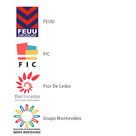
FEUU
FIC
Flor De Ceibo
Grupo Montevideo