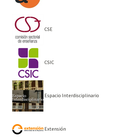
CSE
CSIC
Espacio Interdisciplinario
Extensión