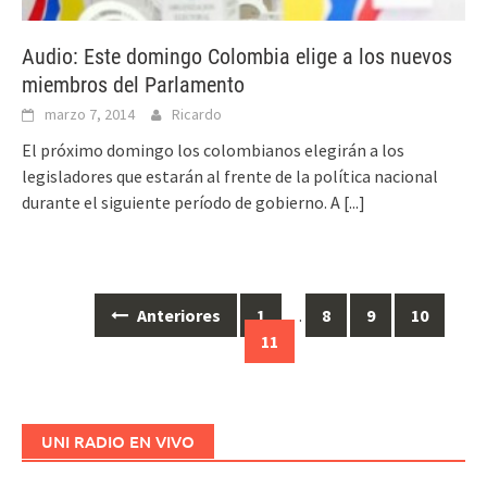
Audio: Este domingo Colombia elige a los nuevos
miembros del Parlamento
marzo 7, 2014
Ricardo
El próximo domingo los colombianos elegirán a los
legisladores que estarán al frente de la política nacional
durante el siguiente período de gobierno. A
[...]
Anteriores
1
…
8
9
10
Ir
11
a
las
entradas
UNI RADIO EN VIVO