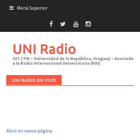
Saltar
Menú Superior
al
contenido
UNI Radio
107.7 FM – Universidad de la República, Uruguay – Asociada
a la Radio Internacional Universitaria (RIU)
UNI RADIO EN VIVO
Abrir en nueva página